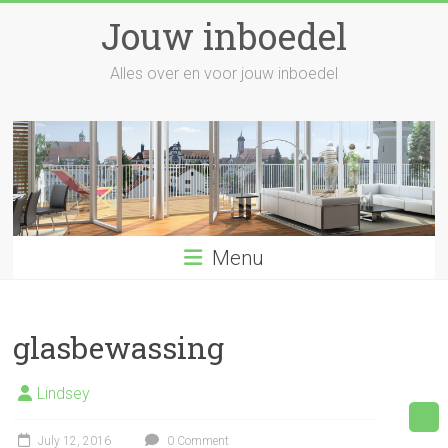
Skip
Jouw inboedel
to
content
Alles over en voor jouw inboedel
Menu
glasbewassing
Lindsey
July 12, 2016
0 Comment