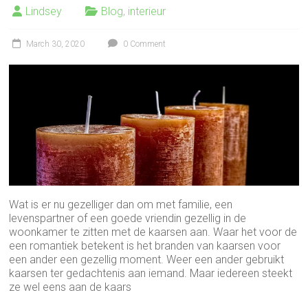
Lindsey
Blog
,
interieur
March 30, 2020
0 Comment
Wat is er nu gezelliger dan om met familie, een
levenspartner of een goede vriendin gezellig in de
woonkamer te zitten met de kaarsen aan. Waar het voor de
een romantiek betekent is het branden van kaarsen voor
een ander een gezellig moment. Weer een ander gebruikt
kaarsen ter gedachtenis aan iemand. Maar iedereen steekt
ze wel eens aan de kaars