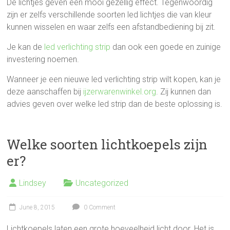
De lichtjes geven een mooi gezellig effect. Tegenwoordig
zijn er zelfs verschillende soorten led lichtjes die van kleur
kunnen wisselen en waar zelfs een afstandbediening bij zit.
Je kan de
led verlichting strip
dan ook een goede en zuinige
investering noemen.
Wanneer je een nieuwe led verlichting strip wilt kopen, kan je
deze aanschaffen bij
ijzerwarenwinkel.org
. Zij kunnen dan
advies geven over welke led strip dan de beste oplossing is.
Welke soorten lichtkoepels zijn
er?
Lindsey
Uncategorized
June 8, 2015
0 Comment
Lichtkoepels laten een grote hoeveelheid licht door. Het is