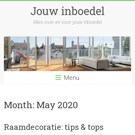
Skip
Jouw inboedel
to
content
Alles over en voor jouw inboedel
Menu
Month:
May 2020
Raamdecoratie: tips & tops