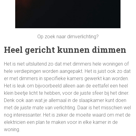
Op zoek naar dimverlichting?
Heel gericht kunnen dimmen
Het is niet uitsluitend zo dat met dimmers hele woningen of
hele verdiepingen worden aangepakt. Het is juist ook zo dat
er met dimmers in specifieke kamers gewerkt kan worden.
Het is leuk om bijvoorbeeld alleen aan de eettafel een heel
klein beetje licht te hebben, voor de juiste sfeer bij het diner.
Denk ook aan wat je allemaal in de slaapkamer kunt doen
met de juiste mate van verlichting. Daar is het misschien wel
nog interessanter. Het is zeker de moeite waard om met de
elektricien een plan te maken voor in elke kamer in de
woning.