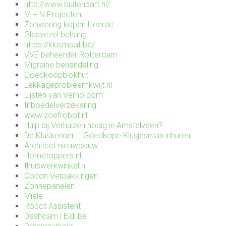
http://www.buitenbart.nl/
M + N Projecten
Zonwering kopen Heerde
Glasvezel behang
https://klusmaat.be/
VVE beheerder Rotterdam
Migraine behandeling
Goedkoopblokhut
Lekkageprobleemkwijt.nl
Lijsten van Verno.com
Inboedelverzekering
www.zoefrobot.nl
Hulp bij Verhuizen nodig in Amstelveen?
De Kluskenner – Goedkope Klusjesman inhuren
Architect nieuwbouw
Hometoppers.nl
thuiswerkwinkel.nl
Cocon Verpakkingen
Zonnepanelen
Miele
Robot Assistent
Dashcam |
Eldi.be