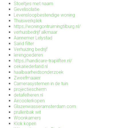
Stoeltjes met naam
Gevelisolatie
Levensloopbestendige woning
Thuiswerkplek
https://woningontruimingtilburg.nl/
verhuisbedrijf alkmaar
Aannemer Lelystad
Sand filter
Verhuizing bedrijf
lerengoederen
https://handicare-trapliften.nl/
cekanederland.nl
haalbaarheidsonderzoek
Zweefmaaier
Camerasystemen in de tuin
projectiescherm
detafelheren.nl
Aircoolerkopen
Glazenwasseramsterdam.com
prullenbak wit
Woonkamers
Klok kopen