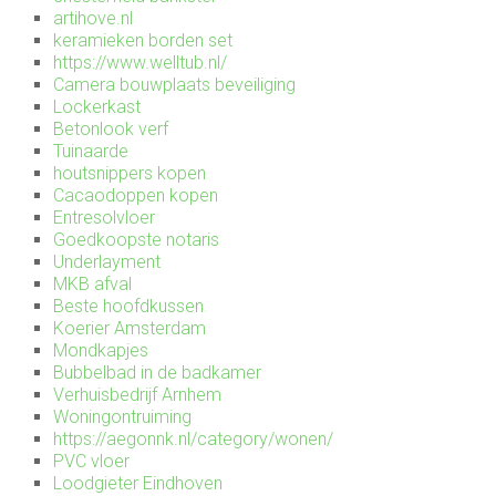
artihove.nl
keramieken borden set
https://www.welltub.nl/
Camera bouwplaats beveiliging
Lockerkast
Betonlook verf
Tuinaarde
houtsnippers kopen
Cacaodoppen kopen
Entresolvloer
Goedkoopste notaris
Underlayment
MKB afval
Beste hoofdkussen
Koerier Amsterdam
Mondkapjes
Bubbelbad in de badkamer
Verhuisbedrijf Arnhem
Woningontruiming
https://aegonnk.nl/category/wonen/
PVC vloer
Loodgieter Eindhoven