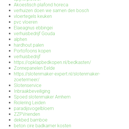
Akoestisch plafond horeca
verhuizen doen we samen den bosch
vloertegels keuken
pvc vloeren
Elaeagnus ebbingei
verhuisbedrijf Gouda
alphen
hardhout palen
Portofoons kopen
verhuisbedrijf
https://opklapbedkopen.nl/bedkasten/
Zonnepanelen Eelde
https://slotenmaker-expert.nl/slotenmaker-
zoetermeer/
Slotenservice
Inbraakbeveiliging
Spoed slotenmaker Arnhem
Riolering Leiden
paradijsvogelbloem
ZZPVrienden
dekbed bamboe
beton cire badkamer kosten