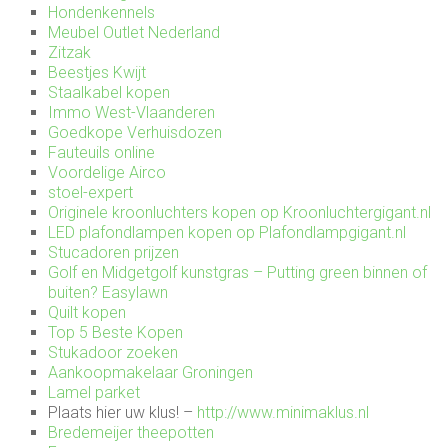
Hondenkennels
Meubel Outlet Nederland
Zitzak
Beestjes Kwijt
Staalkabel kopen
Immo West-Vlaanderen
Goedkope Verhuisdozen
Fauteuils online
Voordelige Airco
stoel-expert
Originele kroonluchters kopen op Kroonluchtergigant.nl
LED plafondlampen kopen op Plafondlampgigant.nl
Stucadoren prijzen
Golf en Midgetgolf kunstgras – Putting green binnen of
buiten?
Easylawn
Quilt kopen
Top 5 Beste Kopen
Stukadoor zoeken
Aankoopmakelaar Groningen
Lamel parket
Plaats hier uw klus!
–
http://www.minimaklus.nl
Bredemeijer theepotten