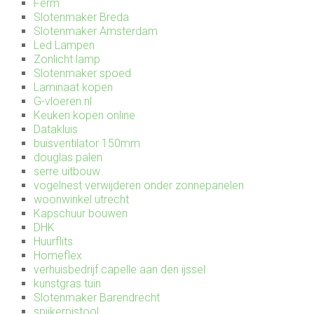
Ferm
Slotenmaker Breda
Slotenmaker Amsterdam
Led Lampen
Zonlicht lamp
Slotenmaker spoed
Laminaat kopen
G-vloeren.nl
Keuken kopen online
Datakluis
buisventilator 150mm
douglas palen
serre uitbouw
vogelnest verwijderen onder zonnepanelen
woonwinkel utrecht
Kapschuur bouwen
DHK
Huurflits
Homeflex
verhuisbedrijf capelle aan den ijssel
kunstgras tuin
Slotenmaker Barendrecht
spijkerpistool