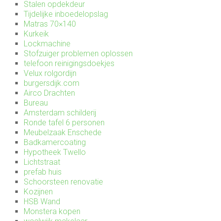
Stalen opdekdeur
Tijdelijke inboedelopslag
Matras 70×140
Kurkeik
Lockmachine
Stofzuiger problemen oplossen
telefoon reinigingsdoekjes
Velux rolgordijn
burgersdijk.com
Airco Drachten
Bureau
Amsterdam schilderij
Ronde tafel 6 personen
Meubelzaak Enschede
Badkamercoating
Hypotheek Twello
Lichtstraat
prefab huis
Schoorsteen renovatie
Kozijnen
HSB Wand
Monstera kopen