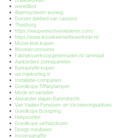
Draaideurkast
wereldbol
Alarmsysteem woning
Donzen dekbed van cassenz
Thuisborg
https://wespennestverwijderen.com/
https://www.ikzoekeenwittewerkster.nl/
Mooie klok kopen
Woonaccessoires
Fabrieksverkoopgenemuiden.nl/
laminaat
Aanbieders zonnepanelen
Bureautafel kopen
uw mijnkorting.nl
Installatie-companies
Goedkope Tiffanylampen
Mode en sieraden
Alexander slapen Barendrecht
Van Vaalen Pensioen- en Verzekeringsadvies
Goedkope Boxspring
Hekpoorten
Goedkope verhuisdozen
Design meubelen
Invoeraangifte