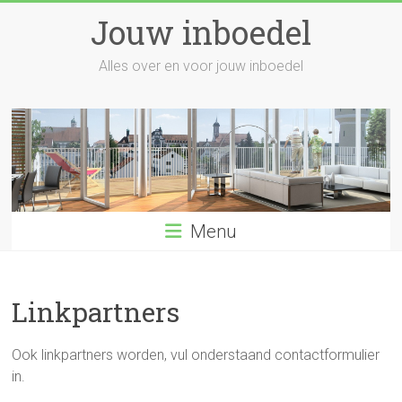
Skip
Jouw inboedel
to
content
Alles over en voor jouw inboedel
Menu
Linkpartners
Ook
l
inkpartners worden, vul onderstaand contactformulier
in.