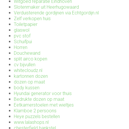
Witgoed reparatie Eindhoven
Slotenmaker uit Heerhugowaard
Verduisterende gordijnen via Echtgordijn.nl
Zelf verkopen huis
Toiletpapier
glaswol
pvc stof
Schuifpui
Horren
Douchewand
split airco kopen
cv bijvullen
whitecloudz.nl
kartonnen dozen
dozen op maat
body kussen
Hyundai generator voor thuis
Bedrukte dozen op maat
Eetkamerstoelen met wieltjes
Klamboe 2 persoons
Heye puzzels bestellen
www.lalashops.nl
chesterfield bankstel