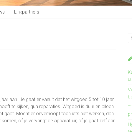
ws
Linkpartners
K
u
V
b
aar aan. Je gaat er vanuit dat het witgoed 5 tot 10 jaar
eft te kijken, qua reparaties. Witgoed is duur en alleen
Ti
ot gaat. Mocht er onverhoopt toch iets niet werken, dan
pr
r komen, of je vervangt de apparatuur, of je gaat zelf aan
H
G