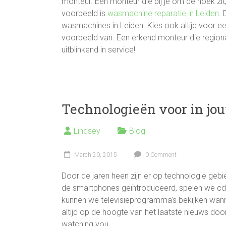
monteur. Een monteur die bij je om de hoek zi
voorbeeld is
wasmachine reparatie in Leiden
. 
wasmachines in Leiden. Kies ook altijd voor 
voorbeeld van. Een erkend monteur die regiona
uitblinkend in service!
Technologieën voor in jo
Lindsey
Blog
March 20, 2015
0 Comment
Door de jaren heen zijn er op technologie gebi
de smartphones geïntroduceerd, spelen we cd’
kunnen we televisieprogramma’s bekijken wanne
altijd op de hoogte van het laatste nieuws door
watching you.