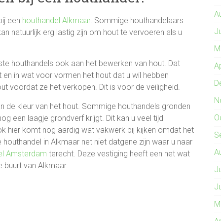
A
bij een
houthandel Alkmaar
. Sommige houthandelaars
J
n natuurlijk erg lastig zijn om hout te vervoeren als u
M
ste houthandels ook aan het bewerken van hout. Dat
A
t en in wat voor vormen het hout dat u wil hebben
D
 voordat ze het verkopen. Dit is voor de veiligheid.
N
an de kleur van het hout. Sommige houthandels gronden
O
g een laagje grondverf krijgt. Dit kan u veel tijd
k hier komt nog aardig wat vakwerk bij kijken omdat het
S
 de houthandel in Alkmaar net niet datgene zijn waar u naar
A
el Amsterdam
terecht. Deze vestiging heeft een net wat
de buurt van Alkmaar.
J
J
M