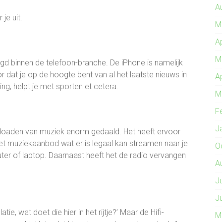
A
je uit.
M
A
M
gd binnen de telefoon-branche. De iPhone is namelijk
r dat je op de hoogte bent van al het laatste nieuws in
A
ng, helpt je met sporten et cetera.
M
F
J
wnloaden van muziek enorm gedaald. Het heeft ervoor
het muziekaanbod wat er is legaal kan streamen naar je
O
er of laptop. Daarnaast heeft het de radio vervangen
A
J
J
atie, wat doet die hier in het rijtje?’ Maar de Hifi-
M