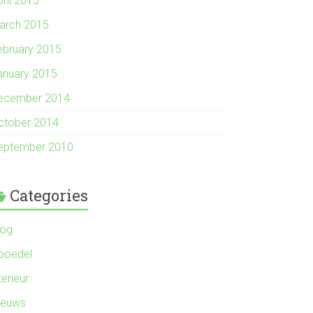
pril 2015
arch 2015
ebruary 2015
anuary 2015
ecember 2014
ctober 2014
eptember 2010
Categories
log
nboedel
terieur
ieuws