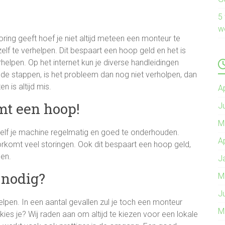
5
w
ng geeft hoef je niet altijd meteen een monteur te
zelf te verhelpen. Dit bespaart een hoop geld en het is
helpen. Op het internet kun je diverse handleidingen
 de stappen, is het probleem dan nog niet verholpen, dan
n is altijd mis.
A
t een hoop!
J
M
elf je machine regelmatig en goed te onderhouden.
A
rkomt veel storingen. Ook dit bespaart een hoop geld,
len.
J
 nodig?
M
J
rhelpen. In een aantal gevallen zul je toch een monteur
M
ies je? Wij raden aan om altijd te kiezen voor een lokale