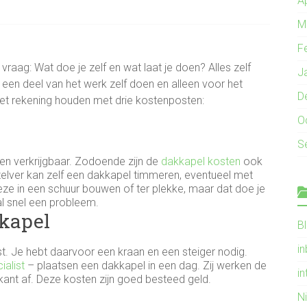
A
M
F
raag: Wat doe je zelf en wat laat je doen? Alles zelf
J
een deel van het werk zelf doen en alleen voor het
D
moet rekening houden met drie kostenposten:
O
S
jlen verkrijgbaar. Zodoende zijn de
dakkapel kosten
ook
zelver kan zelf een dakkapel timmeren, eventueel met
eze in een schuur bouwen of ter plekke, maar dat doe je
l snel een probleem.
kkapel
B
i
t. Je hebt daarvoor een kraan en een steiger nodig.
ialist
– plaatsen een dakkapel in een dag. Zij werken de
in
ant af. Deze kosten zijn goed besteed geld.
N