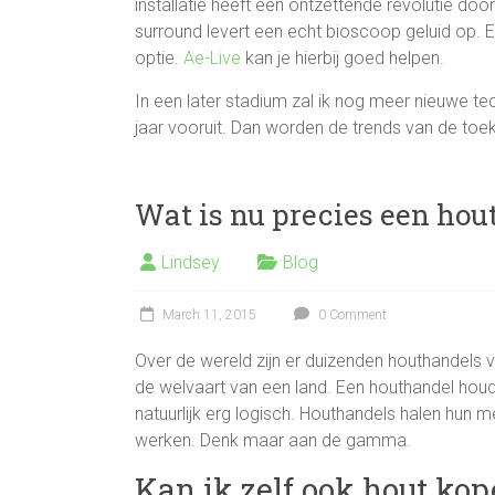
installatie heeft een ontzettende revolutie doo
surround levert een echt bioscoop geluid op. 
optie.
Ae-Live
kan je hierbij goed helpen.
In een later stadium zal ik nog meer nieuwe tec
jaar vooruit. Dan worden de trends van de to
Wat is nu precies een hou
Lindsey
Blog
March 11, 2015
0 Comment
Over de wereld zijn er duizenden houthandels ve
de welvaart van een land. Een houthandel houdt
natuurlijk erg logisch. Houthandels halen hun 
werken. Denk maar aan de gamma.
Kan ik zelf ook hout kop