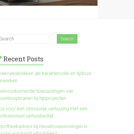
Recent Posts
oekoeksklokken als karaktervolle en tijdloze
urwerken
eelvoorkomende toepassingen van
ovenloopkranen bij hijsprojecten
ps voor een stressvrije verhuizing met een
ofessioneel verhuisbedrijf
ypotheekadvies bij nieuwbouwwoningen in
ouda, wat komt erbij kijken?