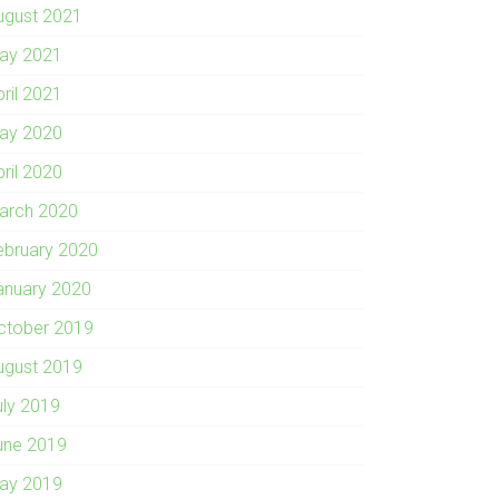
ugust 2021
ay 2021
pril 2021
ay 2020
pril 2020
arch 2020
ebruary 2020
anuary 2020
ctober 2019
ugust 2019
uly 2019
une 2019
ay 2019