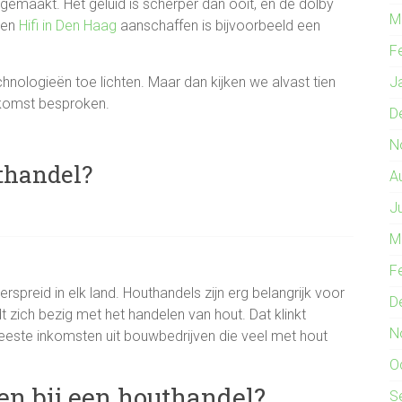
rgemaakt. Het geluid is scherper dan ooit, en de dolby
M
Een
Hifi in Den Haag
aanschaffen is bijvoorbeeld een
F
hnologieën toe lichten. Maar dan kijken we alvast tien
J
ekomst besproken.
D
N
thandel?
A
J
M
F
rspreid in elk land. Houthandels zijn erg belangrijk voor
D
 zich bezig met het handelen van hout. Dat klinkt
N
meeste inkomsten uit bouwbedrijven die veel met hout
O
en bij een houthandel?
S