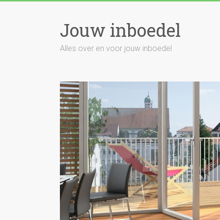
Skip
to
Jouw inboedel
content
Alles over en voor jouw inboedel