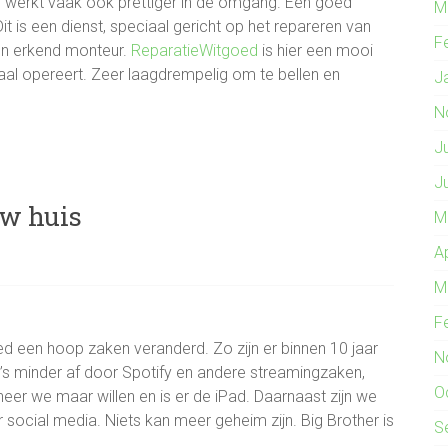
t, werkt vaak ook prettiger in de omgang. Een goed
M
Dit is een dienst, speciaal gericht op het repareren van
F
een erkend monteur.
ReparatieWitgoed
is hier een mooi
al opereert. Zeer laagdrempelig om te bellen en
J
N
J
J
uw huis
M
A
M
F
ed een hoop zaken veranderd. Zo zijn er binnen 10 jaar
N
s minder af door Spotify en andere streamingzaken,
O
er we maar willen en is er de iPad. Daarnaast zijn we
 social media. Niets kan meer geheim zijn. Big Brother is
S