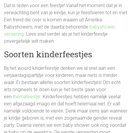
Dat is reden voor een feestje! Vanaf het moment dat je in
verwachting bent van je kindje, kun je feestvieren tot en met.
Een trend die over is komen waaien uit Amerika:
Babyshowers, met de daarbij behorende
babyshower
versiering
. Lees snel verder als je het kinderfeestje
onvergetelijk wilt maken.
Soorten kinderfeestjes
Bij het woord kinderfeestje denken we al snel aan een
verjaardagspartijtje voor kinderen, maar niets is minder
waar. Er bestaan allerlei soorten kinderfeestjes! Om echt
iets origineels te doen kun je het beste gaan voor
een
themafeestje
. Kinderfeestjes hebben namelijk veelal
een afgezaagd imago en dat hoeft helemaal niet. Er valt
namelijk voldoende te vieren. Denk maar eens aan wanneer
je kindje geboren is, met een zogenaamde gender reveal
party. Daarna vieren we een baby shower ook nog voordat
je baby op de wereld is. De eerste verjaardag moet