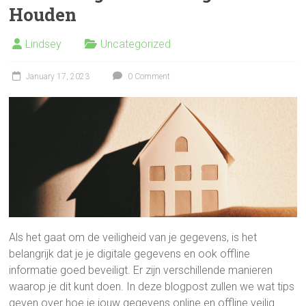
Houden
Lindsey
Uncategorized
January 17, 2023
0 Comment
Als het gaat om de veiligheid van je gegevens, is het
belangrijk dat je je digitale gegevens en ook offline
informatie goed beveiligt. Er zijn verschillende manieren
waarop je dit kunt doen. In deze blogpost zullen we wat tips
geven over hoe je jouw gegevens online en offline veilig