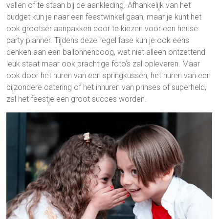
vallen of te staan bij de aankleding. Afhankelijk van het
budget kun je naar een feestwinkel gaan, maar je kunt het
ook grootser aanpakken door te kiezen voor een heuse
party planner. Tijdens deze regel fase kun je ook eens
denken aan een ballonnenboog, wat niet alleen ontzettend
leuk staat maar ook prachtige foto’s zal opleveren. Maar
ook door het huren van een springkussen, het huren van een
bijzondere catering of het inhuren van prinses of superheld,
zal het feestje een groot succes worden.