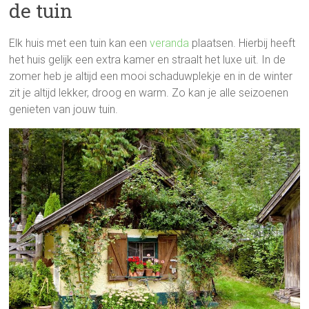
de tuin
Elk huis met een tuin kan een
veranda
plaatsen. Hierbij heeft
het huis gelijk een extra kamer en straalt het luxe uit. In de
zomer heb je altijd een mooi schaduwplekje en in de winter
zit je altijd lekker, droog en warm. Zo kan je alle seizoenen
genieten van jouw tuin.