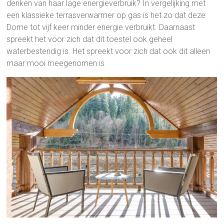
denken van haar lage energieverbruik? In vergelijking met
een klassieke terrasverwarmer op gas is het zo dat deze
Dome tot vijf keer minder energie verbruikt. Daarnaast
spreekt het voor zich dat dit toestel ook geheel
waterbestendig is. Het spreekt voor zich dat ook dit alleen
maar mooi meegenomen is.