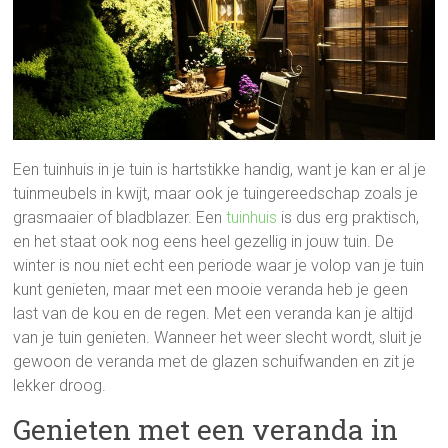
Een tuinhuis in je tuin is hartstikke handig, want je kan er al je
tuinmeubels in kwijt, maar ook je tuingereedschap zoals je
grasmaaier of bladblazer. Een
tuinhuis
is dus erg praktisch,
en het staat ook nog eens heel gezellig in jouw tuin. De
winter is nou niet echt een periode waar je volop van je tuin
kunt genieten, maar met een mooie veranda heb je geen
last van de kou en de regen. Met een veranda kan je altijd
van je tuin genieten. Wanneer het weer slecht wordt, sluit je
gewoon de veranda met de glazen schuifwanden en zit je
lekker droog.
Genieten met een veranda in