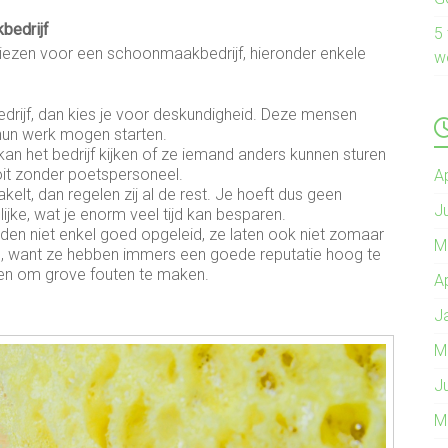
bedrijf
5
kiezen voor een schoonmaakbedrijf, hieronder enkele
w
rijf, dan kies je voor deskundigheid. Deze mensen
hun werk mogen starten.
an het bedrijf kijken of ze iemand anders kunnen sturen
nooit zonder poetspersoneel.
A
lt, dan regelen zij al de rest. Je hoeft dus geen
J
ijke, wat je enorm veel tijd kan besparen.
en niet enkel goed opgeleid, ze laten ook niet zomaar
M
d, want ze hebben immers een goede reputatie hoog te
ren om grove fouten te maken.
A
J
M
J
M