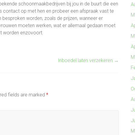
r bekende schoonmaakbedrijven bij jou in de buurt die een
A
 contact op met hen en probeer een afspraak vast te
M
n besproken worden, zoals de prijzen, wanneer er
A
svrouwen moeten werken, wat er allemaal gedaan moet
et worden enzovoort.
M
A
M
Inboedel laten verzekeren
→
F
J
O
red fields are marked
*
A
J
J
M