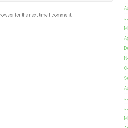
A
browser for the next time I comment.
J
M
A
D
N
O
S
A
J
J
M