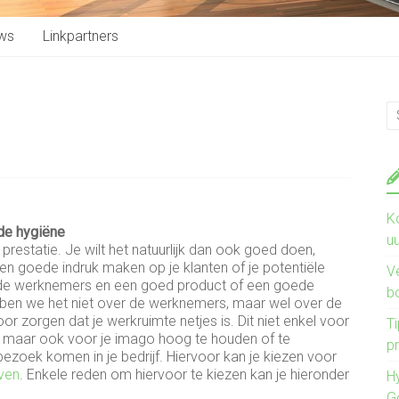
ws
Linkpartners
K
 de hygiëne
u
e prestatie. Je wilt het natuurlijk dan ook goed doen,
n goede indruk maken op je klanten of je potentiële
V
oede werknemers en een goed product of een goede
b
hebben we het niet over de werknemers, maar wel over de
or zorgen dat je werkruimte netjes is. Dit niet enkel voor
Ti
, maar ook voor je imago hoog te houden of te
pr
bezoek komen in je bedrijf. Hiervoor kan je kiezen voor
ven
. Enkele reden om hiervoor te kiezen kan je hieronder
H
G