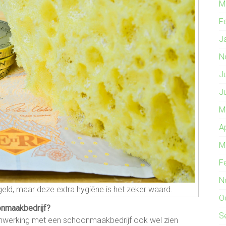
M
F
J
N
J
J
M
A
M
F
N
geld, maar deze extra hygiëne is het zeker waard.
O
onmaakbedrijf?
S
menwerking met een schoonmaakbedrijf ook wel zien