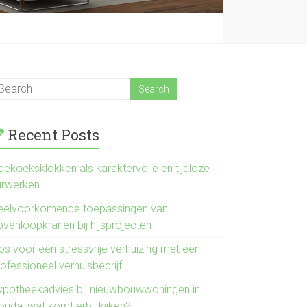
Recent Posts
oekoeksklokken als karaktervolle en tijdloze
urwerken
eelvoorkomende toepassingen van
ovenloopkranen bij hijsprojecten
ps voor een stressvrije verhuizing met een
ofessioneel verhuisbedrijf
ypotheekadvies bij nieuwbouwwoningen in
ouda, wat komt erbij kijken?