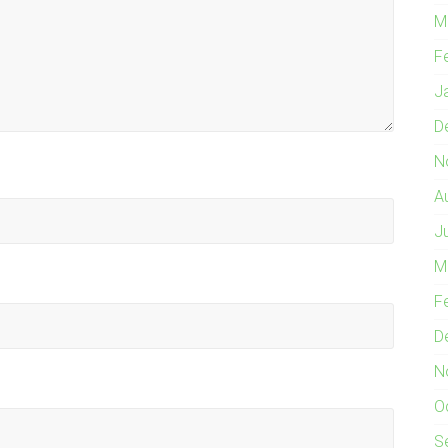
M
F
J
D
N
A
J
M
F
D
N
O
S