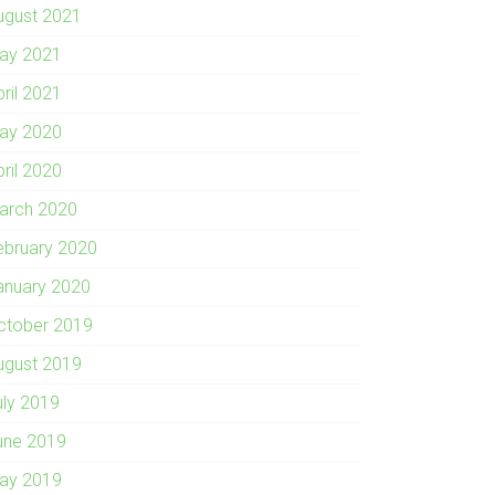
ugust 2021
ay 2021
pril 2021
ay 2020
pril 2020
arch 2020
ebruary 2020
anuary 2020
ctober 2019
ugust 2019
uly 2019
une 2019
ay 2019