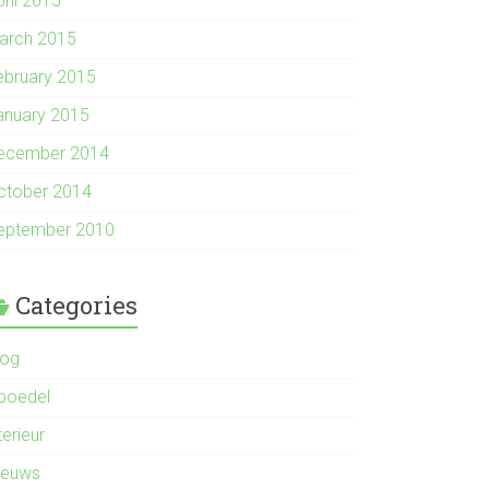
pril 2015
arch 2015
ebruary 2015
anuary 2015
ecember 2014
ctober 2014
eptember 2010
Categories
log
nboedel
terieur
ieuws