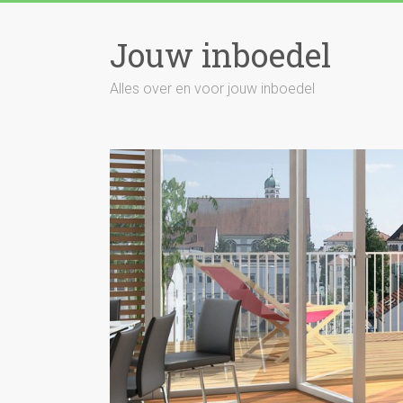
Skip
to
Jouw inboedel
content
Alles over en voor jouw inboedel