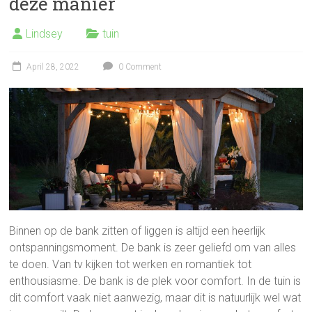
deze manier
Lindsey
tuin
April 28, 2022
0 Comment
Binnen op de bank zitten of liggen is altijd een heerlijk
ontspanningsmoment. De bank is zeer geliefd om van alles
te doen. Van tv kijken tot werken en romantiek tot
enthousiasme. De bank is de plek voor comfort. In de tuin is
dit comfort vaak niet aanwezig, maar dit is natuurlijk wel wat