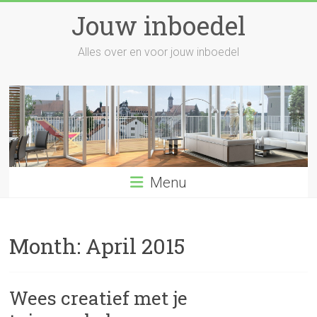
Skip
Jouw inboedel
to
content
Alles over en voor jouw inboedel
Menu
Month:
April 2015
Wees creatief met je