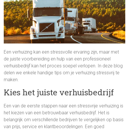
Een verhuizing kan een stressvolle ervaring zijn, maar met
de juiste voorbereiding en hulp van een professioneel
verhuisbedrijf kan het proces soepel verlopen. In deze blog
delen we enkele handige tips om je verhuizing stressvrij te
maken.
Kies het juiste verhuisbedrijf
Een van de eerste stappen naar een stressvrije verhuizing is
het kiezen van een betrouwbaar verhuisbedrijf. Het is
belangrijk om verschillende bedrijven te vergelijken op basis
van prijs, service en klantbeoordelingen. Een goed