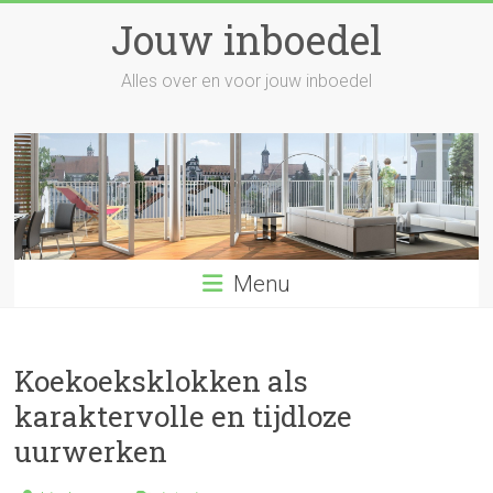
Skip
Jouw inboedel
to
content
Alles over en voor jouw inboedel
Menu
Koekoeksklokken als
karaktervolle en tijdloze
uurwerken