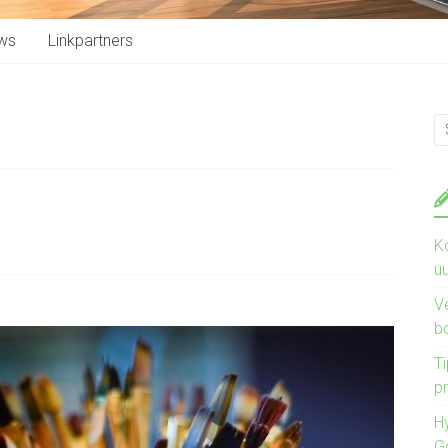
ws
Linkpartners
K
u
V
b
Ti
pr
H
G