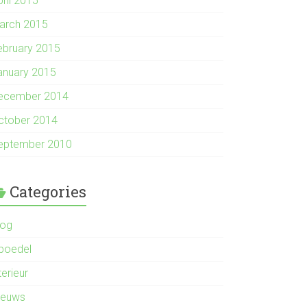
pril 2015
arch 2015
ebruary 2015
anuary 2015
ecember 2014
ctober 2014
eptember 2010
Categories
log
nboedel
terieur
ieuws