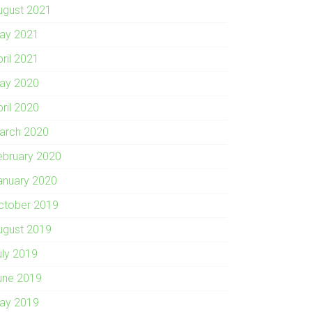
ugust 2021
ay 2021
pril 2021
ay 2020
pril 2020
arch 2020
ebruary 2020
anuary 2020
ctober 2019
ugust 2019
uly 2019
une 2019
ay 2019