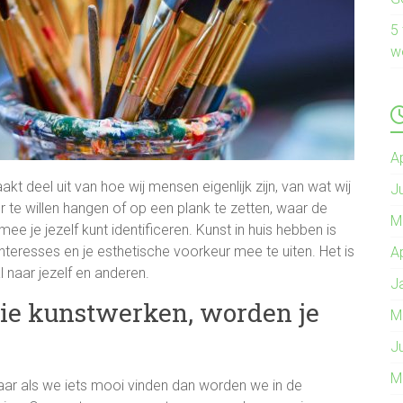
5
w
A
t deel uit van hoe wij mensen eigenlijk zijn, van wat wij
J
 te willen hangen of op een plank te zetten, waar de
M
e je jezelf kunt identificeren. Kunst in huis hebben is
nteresses en je esthetische voorkeur mee te uiten. Het is
A
naar jezelf en anderen.
J
oie kunstwerken, worden je
M
J
M
maar als we iets mooi vinden dan worden we in de