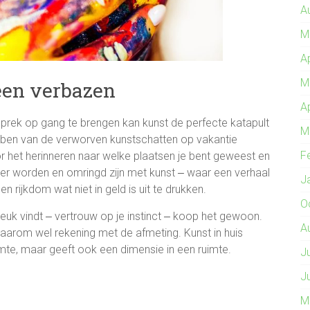
A
M
A
M
reen verbazen
A
prek op gang te brengen kan kunst de perfecte katapult
M
ebben van de verworven kunstschatten op vakantie
F
r het herinneren naar welke plaatsen je bent geweest en
r worden en omringd zijn met kunst ‒ waar een verhaal
J
 rijkdom wat niet in geld is uit te drukken.
O
t leuk vindt ‒ vertrouw op je instinct ‒ koop het gewoon.
A
daarom wel rekening met de afmeting. Kunst in huis
ruimte, maar geeft ook een dimensie in een ruimte.
J
J
M