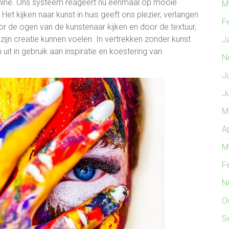
ine. Ons systeem reageert nu eenmaal op mooie
M
Het kijken naar kunst in huis geeft ons plezier, verlangen
F
or de ogen van de kunstenaar kijken en door de textuur,
ijn creatie kunnen voelen. In vertrekken zonder kunst
J
 uit in gebruik aan inspiratie en koestering van
N
J
J
M
A
M
F
N
O
S