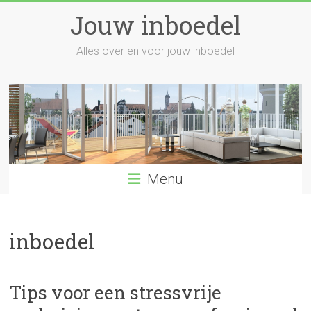
Skip
Jouw inboedel
to
content
Alles over en voor jouw inboedel
Menu
inboedel
Tips voor een stressvrije