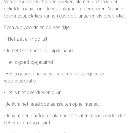
Verder zijn ook koffietafelboeken, planten en foto’s een
geliefde manier om de woonkamer te decoreren. Maar je
lievelingsspelletjes kunnen dus ook fungeren als decoratie.
Even alle voordelen op een rijtje:
– Het ziet er mooi uit
-Je hebt het spel altijd bij de hand
-Het is goed opgeruimd
-Het is gepersonaliseerd en geen nietszeggende
woondecoratie
-Het is niet overdreven duur
-Je kunt het naadloos aansluiten op je interieur
-Je kunt een onafgemaakt spelletje laten staan zonder dat
het er rommelig uitziet