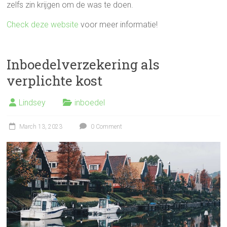
zelfs zin krijgen om de was te doen.
Check deze website
voor meer informatie!
Inboedelverzekering als
verplichte kost
Lindsey
inboedel
March 13, 2023
0 Comment