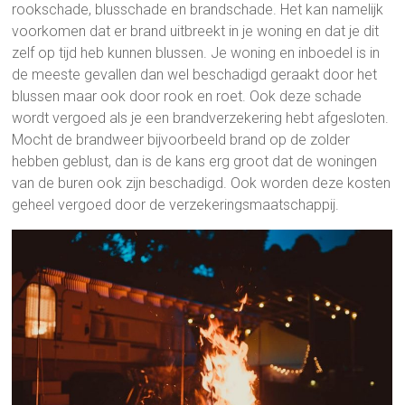
rookschade, blusschade en brandschade. Het kan namelijk
voorkomen dat er brand uitbreekt in je woning en dat je dit
zelf op tijd heb kunnen blussen. Je woning en inboedel is in
de meeste gevallen dan wel beschadigd geraakt door het
blussen maar ook door rook en roet. Ook deze schade
wordt vergoed als je een brandverzekering hebt afgesloten.
Mocht de brandweer bijvoorbeeld brand op de zolder
hebben geblust, dan is de kans erg groot dat de woningen
van de buren ook zijn beschadigd. Ook worden deze kosten
geheel vergoed door de verzekeringsmaatschappij.