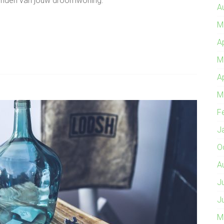
vinden van jouw droomwoning.
A
M
A
M
A
M
F
J
O
A
J
J
M