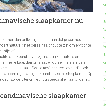
M
F
dinavische slaapkamer nu
J
D
N
pkamer, dan ontkom je er niet aan dat je aan hout
hoeft natuurlijk niet persé naaldhout te zijn om ervoor te
A
ntje krijgt.
J
te aan Scandinavië, zijn natuurlijke materialen.
ier met elkaar, dan ontstaat er op een hele simpele
M
veel rust uitstraalt. Scandinavische motieven zijn ook
F
kt te worden in jouw eigen Scandinavische slaapkamer. Op
kleur zorgen, terwijl het nog steeds allemaal onderling
D
N
 Scandinavische slaapkamer
O
S