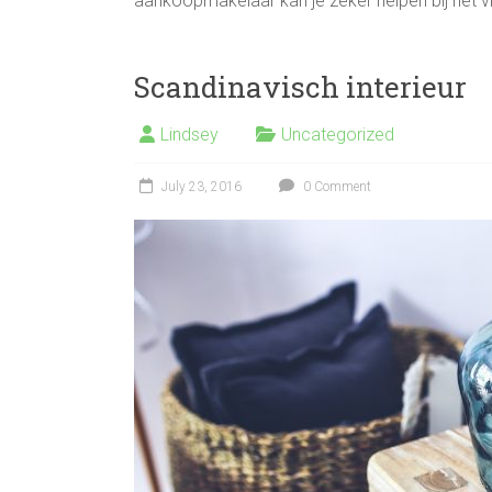
aankoopmakelaar kan je zeker helpen bij het 
Scandinavisch interieur
Lindsey
Uncategorized
July 23, 2016
0 Comment