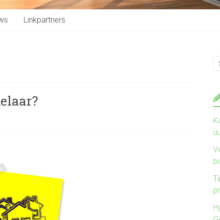
ws
Linkpartners
elaar?
K
u
V
b
Ti
pr
H
G