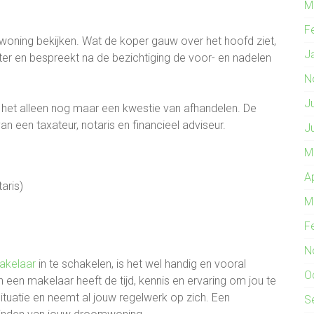
M
F
ning bekijken. Wat de koper gauw over het hoofd ziet,
J
chter en bespreekt na de bezichtiging de voor- en nadelen
N
J
s het alleen nog maar een kwestie van afhandelen. De
 een taxateur, notaris en financieel adviseur.
J
M
A
aris)
M
F
N
kelaar
in te schakelen, is het wel handig en vooral
O
 een makelaar heeft de tijd, kennis en ervaring om jou te
 situatie en neemt al jouw regelwerk op zich. Een
S