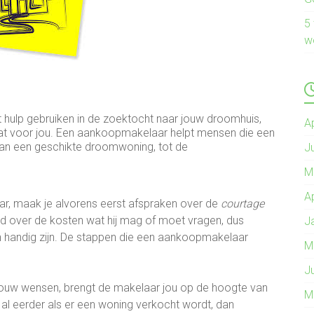
5
w
t hulp gebruiken in de zoektocht naar jouw droomhuis,
A
t voor jou. Een aankoopmakelaar helpt mensen die een
 van een geschikte droomwoning, tot de
J
M
A
r, maak je alvorens eerst afspraken over de
courtage
egd over de kosten wat hij mag of moet vragen, dus
J
handig zijn. De stappen die een aankoopmakelaar
M
J
 jouw wensen, brengt de makelaar jou op de hoogte van
M
 eerder als er een woning verkocht wordt, dan