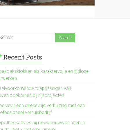
Recent Posts
oekoeksklokken als karaktervolle en tijdloze
urwerken
eelvoorkomende toepassingen van
ovenloopkranen bij hijsprojecten
ps voor een stressvrije verhuizing met een
ofessioneel verhuisbedrijf
ypotheekadvies bij nieuwbouwwoningen in
ouda, wat komt erbij kijken?