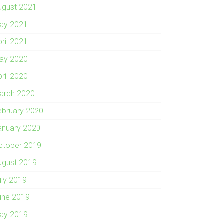
ugust 2021
ay 2021
pril 2021
ay 2020
pril 2020
arch 2020
ebruary 2020
anuary 2020
ctober 2019
ugust 2019
uly 2019
une 2019
ay 2019