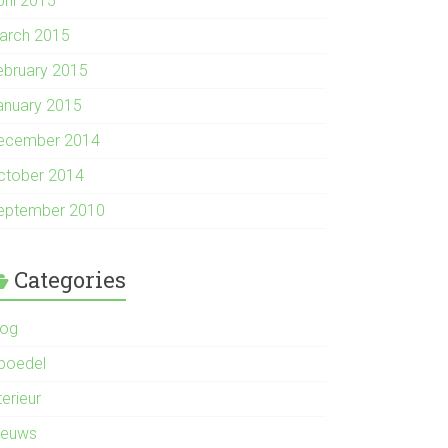
pril 2015
arch 2015
ebruary 2015
anuary 2015
ecember 2014
ctober 2014
eptember 2010
Categories
log
nboedel
terieur
ieuws