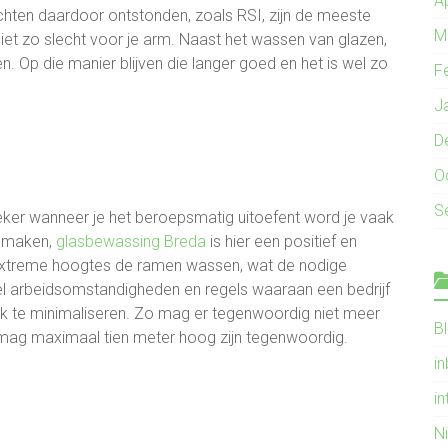
A
chten daardoor ontstonden, zoals RSI, zijn de meeste
M
niet zo slecht voor je arm. Naast het wassen van glazen,
 Op die manier blijven die langer goed en het is wel zo
F
J
D
O
S
eker wanneer je het beroepsmatig uitoefent word je vaak
e maken,
glasbewassing Breda
is hier een positief en
extreme hoogtes de ramen wassen, wat de nodige
el arbeidsomstandigheden en regels waaraan een bedrijf
jk te minimaliseren. Zo mag er tegenwoordig niet meer
B
mag maximaal tien meter hoog zijn tegenwoordig.
i
in
N