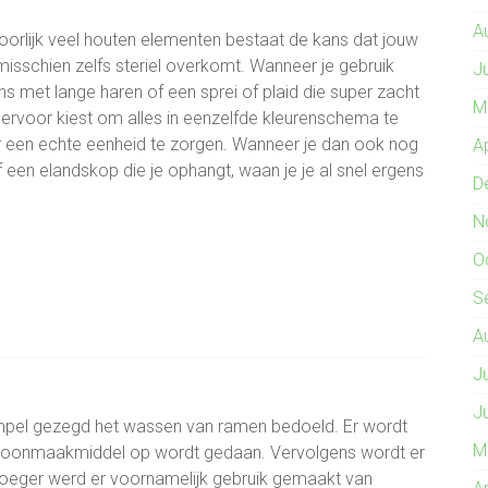
A
ehoorlijk veel houten elementen bestaat de kans dat jouw
misschien zelfs steriel overkomt. Wanneer je gebruik
J
s met lange haren of een sprei of plaid die super zacht
M
 ervoor kiest om alles in eenzelfde kleurenschema te
 een echte eenheid te zorgen. Wanneer je dan ook nog
A
 een elandskop die je ophangt, waan je je al snel ergens
D
N
O
S
A
J
J
mpel gezegd het wassen van ramen bedoeld. Er wordt
M
hoonmaakmiddel op wordt gedaan. Vervolgens wordt er
oeger werd er voornamelijk gebruik gemaakt van