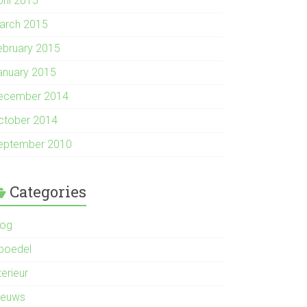
pril 2015
arch 2015
ebruary 2015
anuary 2015
ecember 2014
ctober 2014
eptember 2010
Categories
log
nboedel
terieur
ieuws