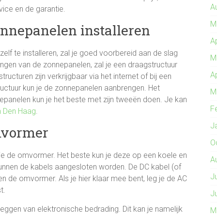
A
vice en de garantie.
M
onnepanelen installeren
A
lf te installeren, zal je goed voorbereid aan de slag
M
ngen van de zonnepanelen, zal je een draagstructuur
A
cturen zijn verkrijgbaar via het internet of bij een
ructuur kun je de zonnepanelen aanbrengen. Het
M
epanelen kun je het beste met zijn tweeën doen. Je kan
F
in Den Haag
.
J
mvormer
O
 je de omvormer. Het beste kun je deze op een koele en
A
kunnen de kabels aangesloten worden. De DC kabel (of
J
en de omvormer. Als je hier klaar mee bent, leg je de AC
t.
J
leggen van elektronische bedrading. Dit kan je namelijk
M