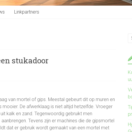
ws
Linkpartners
een stukadoor
K
u
V
b
aag van mortel of gips. Meestal gebeurt dit op muren en
 mooier. De afwerklaag is niet altijd hetzelfde. Vroeger
Ti
 uit kalk en zand. Tegenwoordig gebruikt men
pr
 aanbrengen. Tevens zijn er machines die de gipsmortel
H
eldt dat er gebruik wordt gemaakt van een mortel met
G