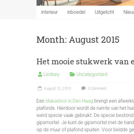
interieur
inboedel
Uitgelicht
Nieu
Month:
August 2015
Het mooie stukwerk van 
Lindsey
Uncategorized
August 12, 2015
0 Comment
Een
stukadoor in Den Haag
brengt een afwerkl
plafonds. Hierdoor wordt de ruimte van het huis
werd specie vaak gebruikt. De specie bestond
gipsmortel. Je kunt de gipsmortel met de hand
op de muur of plafond spuiten. Voor beidde g