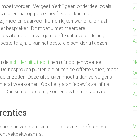
n moet worden. Vergeet hierbij geen onderdeel zoals
A
t allemaal op papier heeft staan kunt u bij
J
. Zij moeten daarvoor komen kijken war er allemaal
der bespreken. Dit moet u met meerdere
M
rtes allemaal ontvangen heeft kunt u ze onderling
A
 beste te zijn. U kan het beste die schilder uitkiezen
D
 u de
schilder uit Utrecht
hem uitnodigen voor een
N
De besproken punten die buiten de offerte vallen, maar
O
pier zetten. Deze afspraken moet u dan vervolgens
S
hteraf voorkomen. Ook het garantiebewijs zal hij na
. Dan kunt er op terug komen als het niet aan alle
A
J
renties
J
M
lder in zee gaat, kunt u ook naar zijn referenties
 écht vakbekwaam is.