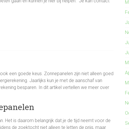
oeten gaan en kunnen je hier bij helpen. Je kan contact
M
F
J
N
J
J
M
A
ook een goede keus. Zonnepanelen zijn niet alleen goed
rgierekening. Jaarlijks kun je met de aanschaf van
M
kening besparen. In dit artikel vertellen we meer over
F
N
nepanelen
O
 Het is daarom belangrijk dat je de tijd neemt voor de
S
ens de zoektocht niet alleen te letten de prijs, maar