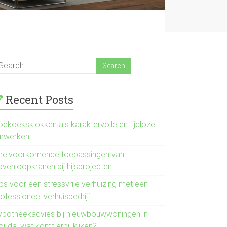
Recent Posts
oekoeksklokken als karaktervolle en tijdloze
urwerken
eelvoorkomende toepassingen van
ovenloopkranen bij hijsprojecten
ps voor een stressvrije verhuizing met een
ofessioneel verhuisbedrijf
ypotheekadvies bij nieuwbouwwoningen in
ouda, wat komt erbij kijken?