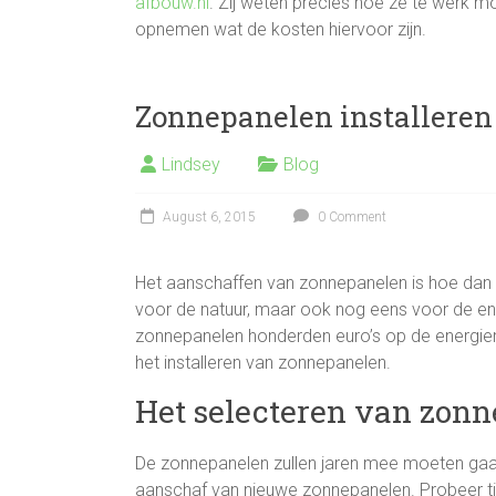
afbouw.nl
. Zij weten precies hoe ze te werk m
opnemen wat de kosten hiervoor zijn.
Zonnepanelen installeren
Lindsey
Blog
August 6, 2015
0 Comment
Het aanschaffen van zonnepanelen is hoe dan 
voor de natuur, maar ook nog eens voor de ene
zonnepanelen honderden euro’s op de energiere
het installeren van zonnepanelen.
Het selecteren van zon
De zonnepanelen zullen jaren mee moeten gaan.
aanschaf van nieuwe zonnepanelen. Probeer tijd