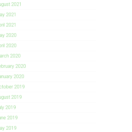
ugust 2021
ay 2021
pril 2021
ay 2020
pril 2020
arch 2020
ebruary 2020
anuary 2020
ctober 2019
ugust 2019
uly 2019
une 2019
ay 2019