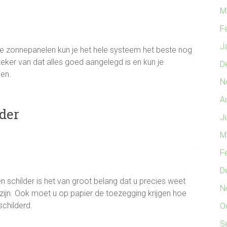
M
F
J
 de zonnepanelen kun je het hele systeem het beste nog
zeker van dat alles goed aangelegd is en kun je
D
en.
N
A
der
J
M
F
D
en schilder is het van groot belang dat u precies weet
N
 zijn. Ook moet u op papier de toezegging krijgen hoe
schilderd.
O
S