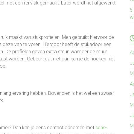
el met een rei vlak gemaakt. Later wordt het afgewerkt.
5
w
uik maakt van stukprofielen. Men gebruikt hiervoor de
 deze van te voren. Hierdoor heeft de stukadoor een
n. De profielen geven extra steun wanneer de muur
A
laatst worden. Gebeurt dat niet dan kan je de hoeken niet
J
op.
M
A
nlang ervaring hebben. Bovendien is het wel een zwaar
J
k.
M
J
M
onkamer? Dan kan je eens contact opnemen met
sens-