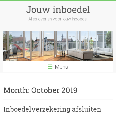
Skip
Jouw inboedel
to
content
Alles over en voor jouw inboedel
Menu
Month:
October 2019
Inboedelverzekering afsluiten