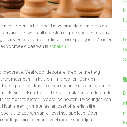
A
M
F
en een doorn in het oog. De zo smaakvol en met zorg
J
n vervuild met wanstaltig gekleurd speelgoed en is vaak
g is er steeds vaker esthetisch mooi speelgoed. Zo is er
D
iek voorbeeld daarvan is
schaken
.
O
S
ondecoratie. Veel woondecoratie is echter niet erg
eëren, maar een fijn huis om in te wonen. Denk bij
, een grote geurkaars of een speciale uitvoering van je
end als RummiKub. Een ontzettend leuk spel om te om te
B
 het zicht te zetten. Vooral de houten uitvoeringen van
i
out is een rijk materiaal en past bij allerlei stijlen.
spel uit te zoeken van je lievelings spelletje. Door
in
 spelletjes vind je enorm veel mooie spelletjes.
N