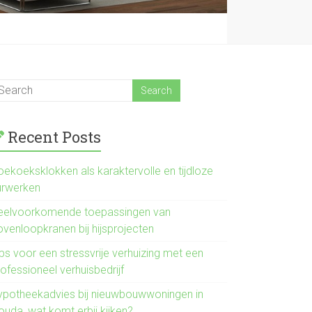
Recent Posts
oekoeksklokken als karaktervolle en tijdloze
urwerken
eelvoorkomende toepassingen van
ovenloopkranen bij hijsprojecten
ps voor een stressvrije verhuizing met een
ofessioneel verhuisbedrijf
ypotheekadvies bij nieuwbouwwoningen in
ouda, wat komt erbij kijken?