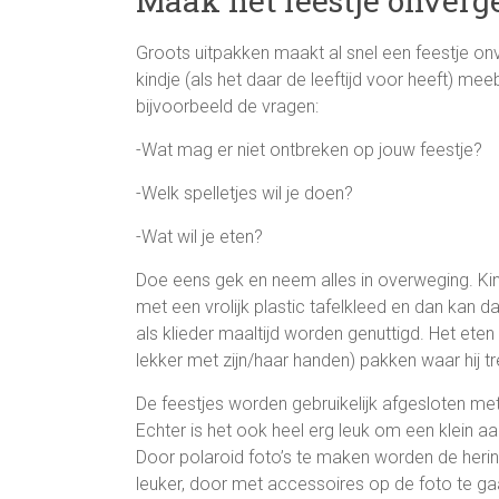
Maak het feestje onverge
Groots uitpakken maakt al snel een feestje onve
kindje (als het daar de leeftijd voor heeft) meeb
bijvoorbeeld de vragen:
-Wat mag er niet ontbreken op jouw feestje?
-Welk spelletjes wil je doen?
-Wat wil je eten?
Doe eens gek en neem alles in overweging. Ki
met een vrolijk plastic tafelkleed en dan kan d
als klieder maaltijd worden genuttigd. Het eten
lekker met zijn/haar handen) pakken waar hij tr
De feestjes worden gebruikelijk afgesloten met
Echter is het ook heel erg leuk om een klein a
Door polaroid foto’s te maken worden de heri
leuker, door met accessoires op de foto te gaa