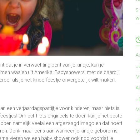
5
w
A
 dat je in verwachting bent van je kindje, kun je
J
 komen waaien uit Amerika: Babyshowers, met de daarbij
M
erder als je het kinderfeestje onvergetelijk wilt maken.
A
J
an een verjaardagspartijtje voor kinderen, maar niets is
M
feestjes! Om echt iets origineels te doen kun je het beste
J
hebben namelijk veelal een afgezaagd imago en dat hoeft
ieren. Denk maar eens aan wanneer je kindje geboren is,
M
rna vieren we een baby shower ook nog voordat je