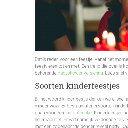
Dat is reden voor een feestje! Vanaf het moment
feestvieren tot en met. Een trend die over is
behorende
babyshower versiering
. Lees snel v
Soorten kinderfeestjes
Bij het woord kinderfeestje denken we al snel a
minder waar. Er bestaan allerlei soorten kinder
gaan voor een
themafeestje
. Kinderfeestjes 
helemaal niet. Er valt namelijk voldoende te v
met een zogenaamde gender reveal party. Daa