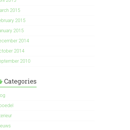
pril 2015
arch 2015
ebruary 2015
anuary 2015
ecember 2014
ctober 2014
eptember 2010
Categories
log
nboedel
terieur
ieuws