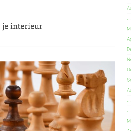
A
J
 je interieur
M
A
D
N
O
S
A
J
J
M