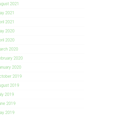
ugust 2021
ay 2021
pril 2021
ay 2020
pril 2020
arch 2020
ebruary 2020
anuary 2020
ctober 2019
ugust 2019
uly 2019
une 2019
ay 2019