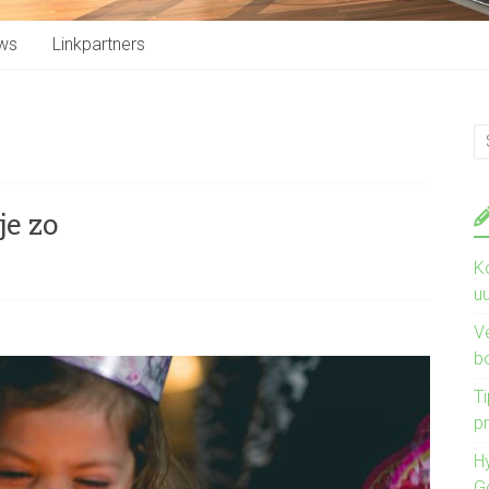
ws
Linkpartners
je zo
K
u
V
b
Ti
pr
H
G