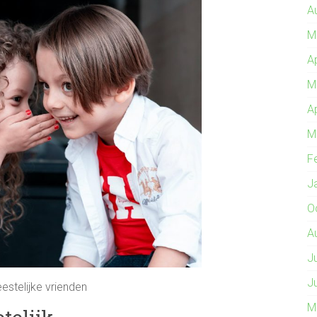
A
M
A
M
A
M
F
J
O
A
J
J
estelijke vrienden
M