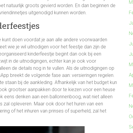
M
et natuurlijk groots gevierd worden. En dan beginnen de
 vriendinnetjes uitgenodigd kunnen worden.
F
erfeestjes
J
N
e kunt doen voordat je aan alle andere voorwaarden
J
t wie je wil uitnodigen voor het feestje dan zijn de
organiseerd kinderfeestje begint dan ook bij een
J
al kwijt in de uitnodigingen, echter kan je ook voor
M
leen de details nog in te vullen. Als de uitnodigingen op
A
sApp breekt de volgende fase aan: versieringen regelen.
 te staan bij de aankleding. Afhankelijk van het budget kun
M
t ook grootser aanpakken door te kiezen voor een heuse
F
ook eens denken aan een ballonnenboog, wat niet alleen
’s zal opleveren. Maar ook door het huren van een
N
ring of het inhuren van prinses of superheld, zal het
O
S