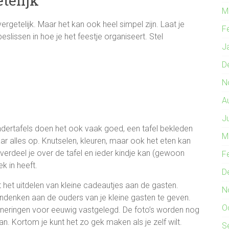
telijk
M
rgetelijk. Maar het kan ook heel simpel zijn. Laat je
F
eslissen in hoe je het feestje organiseert. Stel
J
D
N
A
J
ndertafels doen het ook vaak goed, een tafel bekleden
M
aar alles op. Knutselen, kleuren, maar ook het eten kan
 verdeel je over de tafel en ieder kindje kan (gewoon
F
ek in heeft.
D
 het uitdelen van kleine cadeautjes aan de gasten.
N
andenken aan de ouders van je kleine gasten te geven.
O
nneringen voor eeuwig vastgelegd. De foto’s worden nog
n. Kortom je kunt het zo gek maken als je zelf wilt.
S