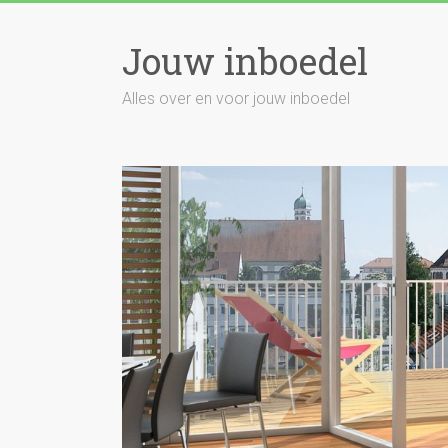
Skip
to
Jouw inboedel
content
Alles over en voor jouw inboedel