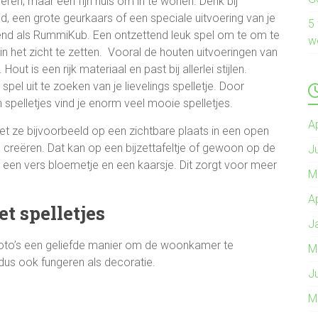
eëren, maar een fijn huis om in te wonen. Denk bij
, een grote geurkaars of een speciale uitvoering van je
5
end als RummiKub. Een ontzettend leuk spel om te om te
w
 het zicht te zetten. Vooral de houten uitvoeringen van
out is een rijk materiaal en past bij allerlei stijlen.
spel uit te zoeken van je lievelings spelletje. Door
 spelletjes vind je enorm veel mooie spelletjes.
A
t ze bijvoorbeeld op een zichtbare plaats in een open
 creëren. Dat kan op een bijzettafeltje of gewoon op de
J
et een vers bloemetje en een kaarsje. Dit zorgt voor meer
M
A
t spelletjes
J
 foto’s een geliefde manier om de woonkamer te
M
 dus ook fungeren als decoratie.
J
M