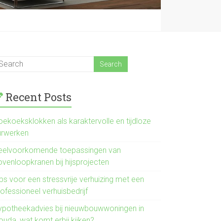
Recent Posts
oekoeksklokken als karaktervolle en tijdloze
urwerken
eelvoorkomende toepassingen van
ovenloopkranen bij hijsprojecten
ps voor een stressvrije verhuizing met een
ofessioneel verhuisbedrijf
ypotheekadvies bij nieuwbouwwoningen in
ouda, wat komt erbij kijken?