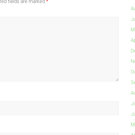
red fields are marked
*
A
J
M
A
D
N
O
S
A
J
J
M