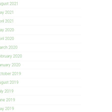
ugust 2021
ay 2021
pril 2021
ay 2020
pril 2020
arch 2020
ebruary 2020
anuary 2020
ctober 2019
ugust 2019
uly 2019
une 2019
ay 2019