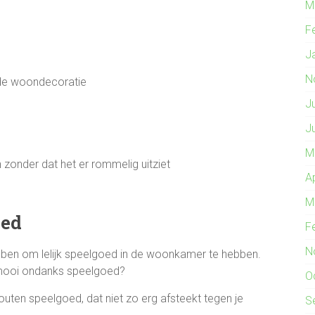
M
F
J
N
nde woondecoratie
J
J
M
 zonder dat het er rommelig uitziet
A
M
oed
F
N
ebben om lelijk speelgoed in de woonkamer te hebben.
mooi ondanks speelgoed?
O
uten speelgoed, dat niet zo erg afsteekt tegen je
S