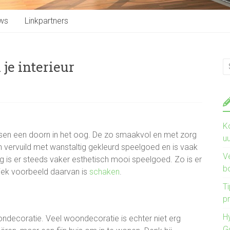
ws
Linkpartners
 je interieur
K
en een doorn in het oog. De zo smaakvol en met zorg
u
n vervuild met wanstaltig gekleurd speelgoed en is vaak
V
g is er steeds vaker esthetisch mooi speelgoed. Zo is er
b
iek voorbeeld daarvan is
schaken
.
Ti
pr
H
ondecoratie. Veel woondecoratie is echter niet erg
G