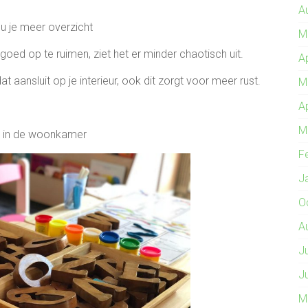
A
u je meer overzicht
M
lgoed op te ruimen, ziet het er minder chaotisch uit.
A
aansluit op je interieur, ook dit zorgt voor meer rust.
M
A
M
od in de woonkamer
F
J
O
A
J
J
M