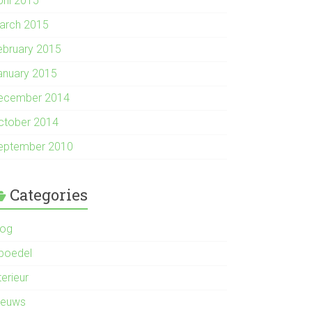
pril 2015
arch 2015
ebruary 2015
anuary 2015
ecember 2014
ctober 2014
eptember 2010
Categories
log
nboedel
terieur
ieuws