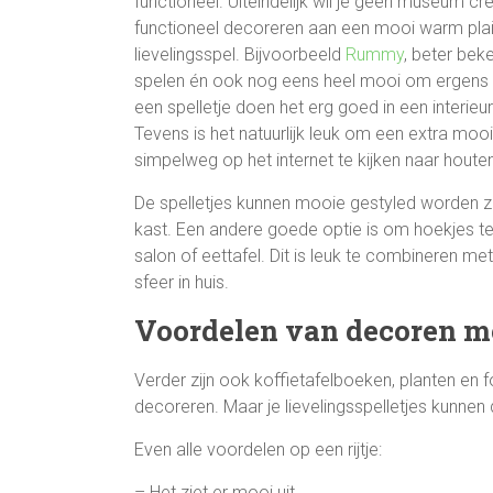
functioneel. Uiteindelijk wil je geen museum cr
functioneel decoreren aan een mooi warm plaid
lievelingsspel. Bijvoorbeeld
Rummy
, beter bek
spelen én ook nog eens heel mooi om ergens in
een spelletje doen het erg goed in een interieur. H
Tevens is het natuurlijk leuk om een extra mooi 
simpelweg op het internet te kijken naar houten
De spelletjes kunnen mooie gestyled worden ze
kast. Een andere goede optie is om hoekjes te
salon of eettafel. Dit is leuk te combineren m
sfeer in huis.
Voordelen van decoren me
Verder zijn ook koffietafelboeken, planten en
decoreren. Maar je lievelingsspelletjes kunnen
Even alle voordelen op een rijtje:
– Het ziet er mooi uit