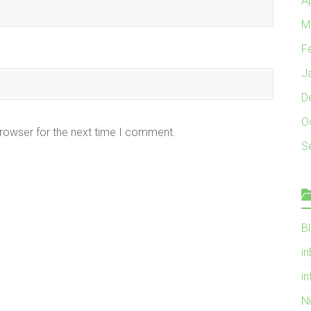
A
M
F
J
D
O
browser for the next time I comment.
S
B
i
in
N