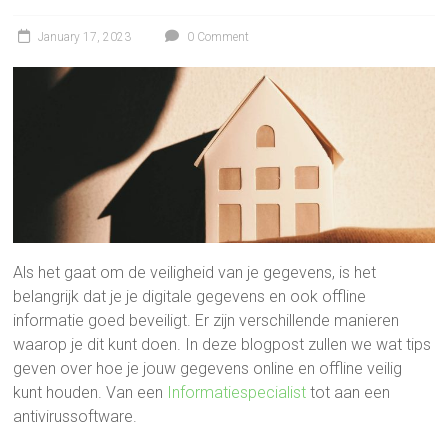
January 17, 2023
0 Comment
Als het gaat om de veiligheid van je gegevens, is het
belangrijk dat je je digitale gegevens en ook offline
informatie goed beveiligt. Er zijn verschillende manieren
waarop je dit kunt doen. In deze blogpost zullen we wat tips
geven over hoe je jouw gegevens online en offline veilig
kunt houden. Van een
Informatiespecialist
tot aan een
antivirussoftware.