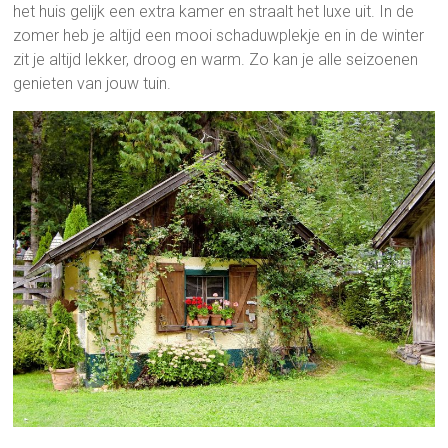
het huis gelijk een extra kamer en straalt het luxe uit. In de
zomer heb je altijd een mooi schaduwplekje en in de winter
zit je altijd lekker, droog en warm. Zo kan je alle seizoenen
genieten van jouw tuin.