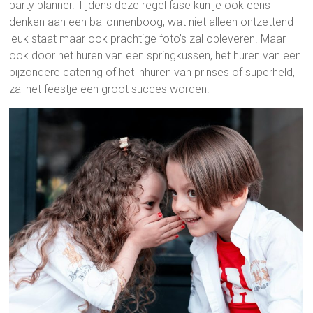
party planner. Tijdens deze regel fase kun je ook eens
denken aan een ballonnenboog, wat niet alleen ontzettend
leuk staat maar ook prachtige foto’s zal opleveren. Maar
ook door het huren van een springkussen, het huren van een
bijzondere catering of het inhuren van prinses of superheld,
zal het feestje een groot succes worden.