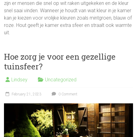
zijn er mensen die snel op wit raken uitgekeken en de kleur
snel saai vinden. Wanneer je houdt van wat kleur in je kamer
kan je kiezen voor vrolijke kleuren zoals mintgroen, blauw of
roze. Hout geeft je kamer extra sfeer en straalt ook warmte
uit.
Hoe zorg je voor een gezellige
tuinsfeer?
Lindsey
Uncategorized
February 21, 2023
0 Comment