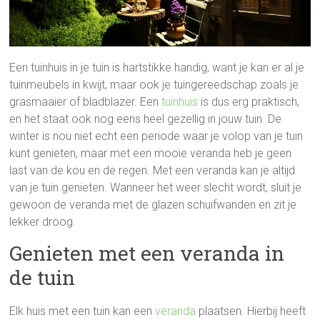
Een tuinhuis in je tuin is hartstikke handig, want je kan er al je
tuinmeubels in kwijt, maar ook je tuingereedschap zoals je
grasmaaier of bladblazer. Een
tuinhuis
is dus erg praktisch,
en het staat ook nog eens heel gezellig in jouw tuin. De
winter is nou niet echt een periode waar je volop van je tuin
kunt genieten, maar met een mooie veranda heb je geen
last van de kou en de regen. Met een veranda kan je altijd
van je tuin genieten. Wanneer het weer slecht wordt, sluit je
gewoon de veranda met de glazen schuifwanden en zit je
lekker droog.
Genieten met een veranda in
de tuin
Elk huis met een tuin kan een
veranda
plaatsen. Hierbij heeft