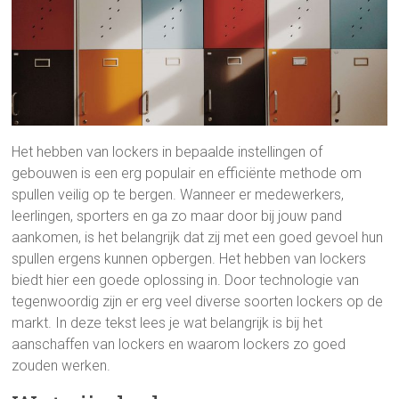
Het hebben van lockers in bepaalde instellingen of
gebouwen is een erg populair en efficiënte methode om
spullen veilig op te bergen. Wanneer er medewerkers,
leerlingen, sporters en ga zo maar door bij jouw pand
aankomen, is het belangrijk dat zij met een goed gevoel hun
spullen ergens kunnen opbergen. Het hebben van lockers
biedt hier een goede oplossing in. Door technologie van
tegenwoordig zijn er erg veel diverse soorten lockers op de
markt. In deze tekst lees je wat belangrijk is bij het
aanschaffen van lockers en waarom lockers zo goed
zouden werken.