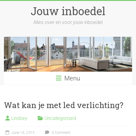
Skip
Jouw inboedel
to
content
Alles over en voor jouw inboedel
Menu
Wat kan je met led verlichting?
Lindsey
Uncategorized
June 16, 2015
0 Comment