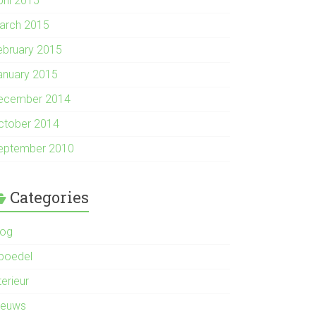
pril 2015
arch 2015
ebruary 2015
anuary 2015
ecember 2014
ctober 2014
eptember 2010
Categories
log
nboedel
terieur
ieuws