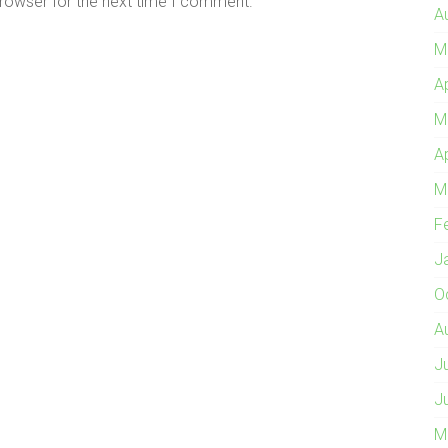
browser for the next time I comment.
A
M
A
M
A
M
F
J
O
A
J
J
M