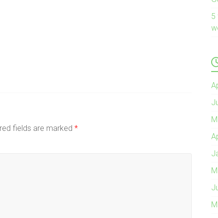
5
w
A
J
M
red fields are marked
*
A
J
M
J
M