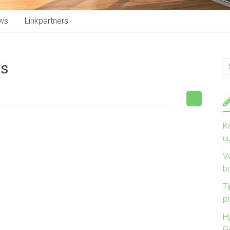
ws
Linkpartners
is
K
u
V
b
Ti
pr
H
G