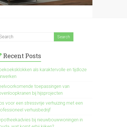
Recent Posts
oekoeksklokken als karaktervolle en tijdloze
urwerken
eelvoorkomende toepassingen van
ovenloopkranen bij hijsprojecten
ps voor een stressvrije verhuizing met een
ofessioneel verhuisbedrijf
ypotheekadvies bij nieuwbouwwoningen in
ouda, wat komt erbij kijken?