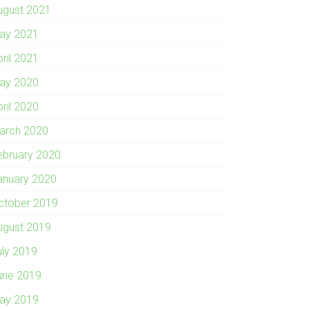
ugust 2021
ay 2021
pril 2021
ay 2020
pril 2020
arch 2020
ebruary 2020
anuary 2020
ctober 2019
ugust 2019
uly 2019
une 2019
ay 2019