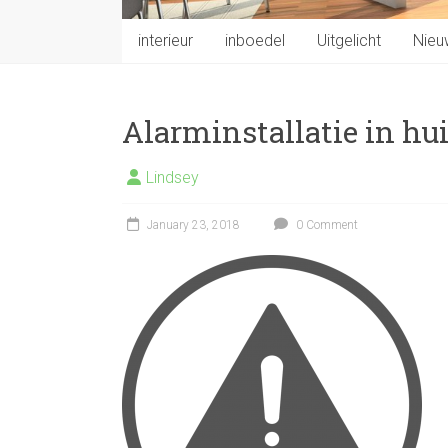
interieur
inboedel
Uitgelicht
Nieu
Alarminstallatie in hu
Lindsey
January 23, 2018
0 Comment