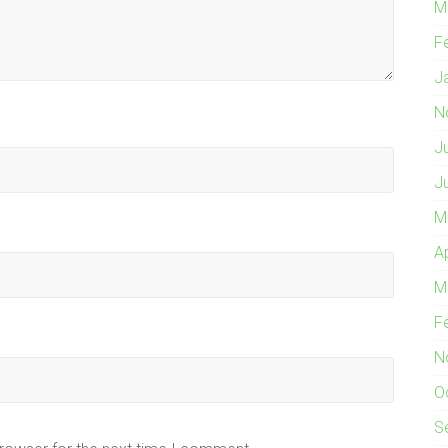
M
F
J
N
J
J
M
A
M
F
N
O
S