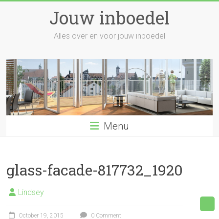
Skip
Jouw inboedel
to
content
Alles over en voor jouw inboedel
Menu
glass-facade-817732_1920
Lindsey
October 19, 2015
0 Comment