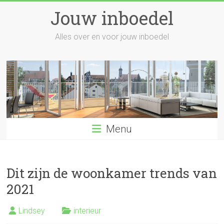
Skip
Jouw inboedel
to
content
Alles over en voor jouw inboedel
Menu
Dit zijn de woonkamer trends van
2021
Lindsey
interieur