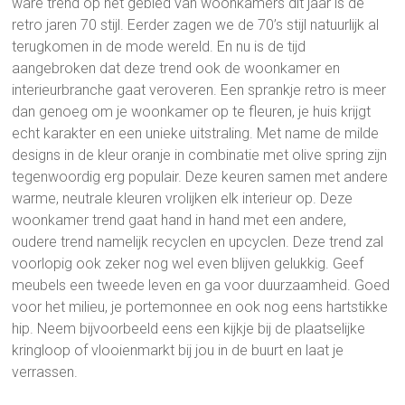
ware trend op het gebied van woonkamers dit jaar is de
retro jaren 70 stijl. Eerder zagen we de 70’s stijl natuurlijk al
terugkomen in de mode wereld. En nu is de tijd
aangebroken dat deze trend ook de woonkamer en
interieurbranche gaat veroveren. Een sprankje retro is meer
dan genoeg om je woonkamer op te fleuren, je huis krijgt
echt karakter en een unieke uitstraling. Met name de milde
designs in de kleur oranje in combinatie met olive spring zijn
tegenwoordig erg populair. Deze keuren samen met andere
warme, neutrale kleuren vrolijken elk interieur op. Deze
woonkamer trend gaat hand in hand met een andere,
oudere trend namelijk recyclen en upcyclen. Deze trend zal
voorlopig ook zeker nog wel even blijven gelukkig. Geef
meubels een tweede leven en ga voor duurzaamheid. Goed
voor het milieu, je portemonnee en ook nog eens hartstikke
hip. Neem bijvoorbeeld eens een kijkje bij de plaatselijke
kringloop of vlooienmarkt bij jou in de buurt en laat je
verrassen.