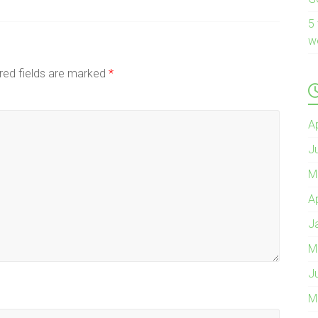
5
w
red fields are marked
*
A
J
M
A
J
M
J
M