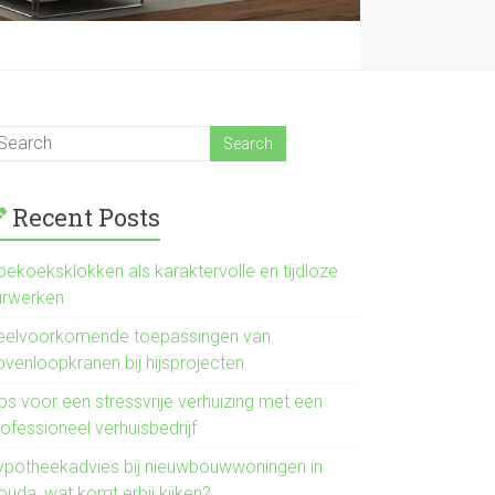
Recent Posts
oekoeksklokken als karaktervolle en tijdloze
urwerken
eelvoorkomende toepassingen van
ovenloopkranen bij hijsprojecten
ps voor een stressvrije verhuizing met een
ofessioneel verhuisbedrijf
ypotheekadvies bij nieuwbouwwoningen in
ouda, wat komt erbij kijken?