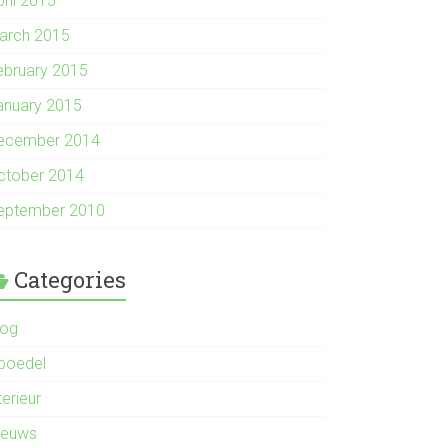
pril 2015
arch 2015
ebruary 2015
anuary 2015
ecember 2014
ctober 2014
eptember 2010
Categories
log
nboedel
terieur
ieuws