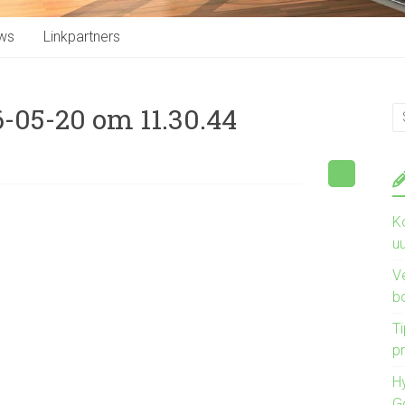
ws
Linkpartners
-05-20 om 11.30.44
K
u
V
b
Ti
pr
H
G