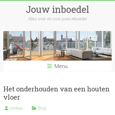
Skip
Jouw inboedel
to
content
Alles over en voor jouw inboedel
Menu
Het onderhouden van een houten
vloer
Lindsey
Blog