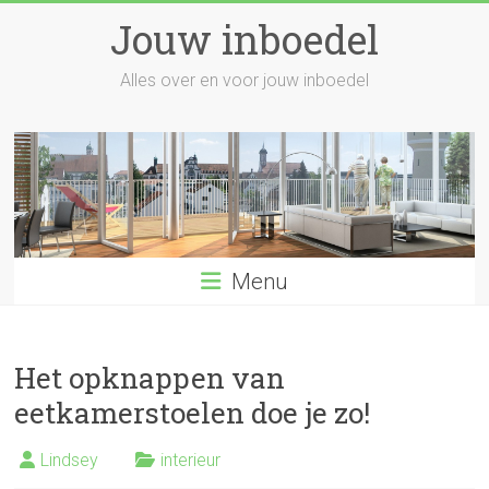
Skip
Jouw inboedel
to
content
Alles over en voor jouw inboedel
Menu
Het opknappen van
eetkamerstoelen doe je zo!
Lindsey
interieur