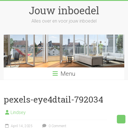
Skip
Jouw inboedel
to
content
Alles over en voor jouw inboedel
Menu
pexels-eye4dtail-792034
Lindsey
April 14, 2025
0 Comment