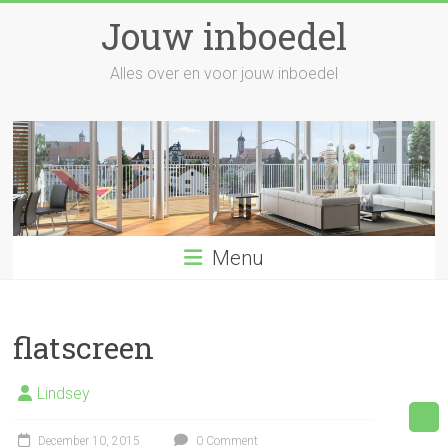
Skip
Jouw inboedel
to
content
Alles over en voor jouw inboedel
Menu
flatscreen
Lindsey
December 10, 2015
0 Comment