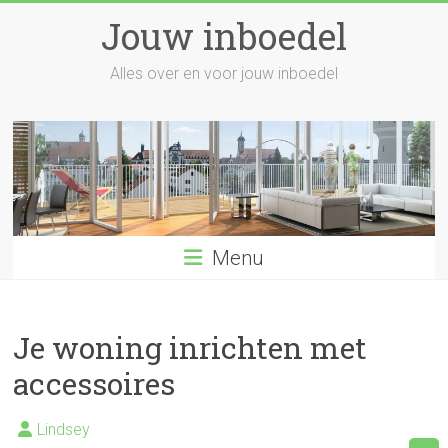
Skip
Jouw inboedel
to
content
Alles over en voor jouw inboedel
Menu
Je woning inrichten met
accessoires
Lindsey