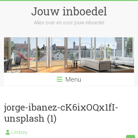
Skip
Jouw inboedel
to
content
Alles over en voor jouw inboedel
Menu
jorge-ibanez-cK6ixOQx1fI-
unsplash (1)
Lindsey