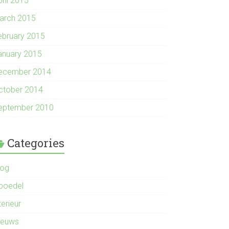
pril 2015
arch 2015
ebruary 2015
anuary 2015
ecember 2014
ctober 2014
eptember 2010
Categories
log
nboedel
terieur
ieuws