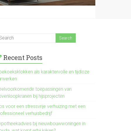
Recent Posts
oekoeksklokken als karaktervolle en tijdloze
urwerken
eelvoorkomende toepassingen van
ovenloopkranen bij hijsprojecten
ps voor een stressvrije verhuizing met een
ofessioneel verhuisbedrijf
ypotheekadvies bij nieuwbouwwoningen in
ouda, wat komt erbij kijken?