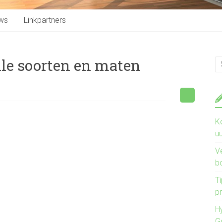
ws
Linkpartners
alle soorten en maten
K
u
V
b
Ti
pr
H
G