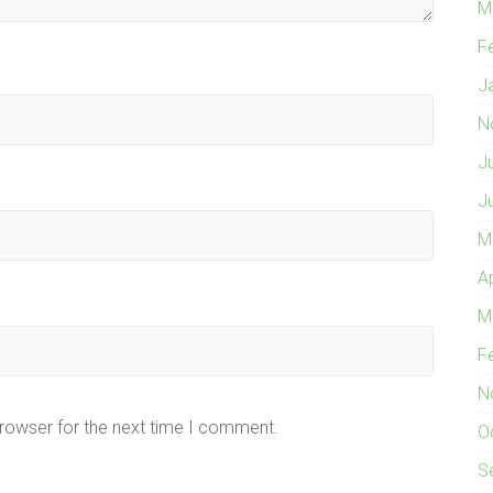
M
F
J
N
J
J
M
A
M
F
N
browser for the next time I comment.
O
S