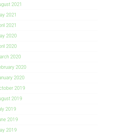
ugust 2021
ay 2021
pril 2021
ay 2020
pril 2020
arch 2020
ebruary 2020
anuary 2020
ctober 2019
ugust 2019
uly 2019
une 2019
ay 2019