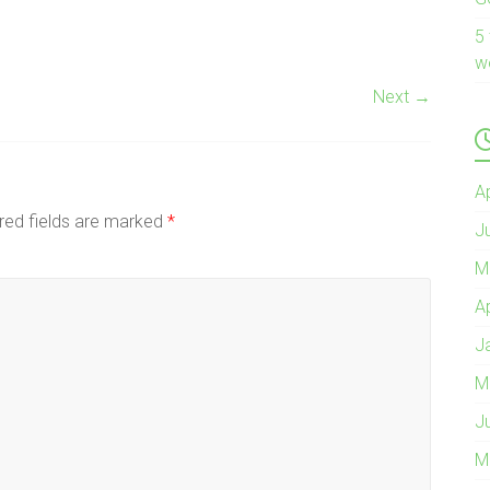
5
w
Next →
A
red fields are marked
*
J
M
A
J
M
J
M