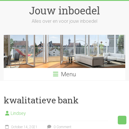
Skip
Jouw inboedel
to
content
Alles over en voor jouw inboedel
Menu
kwalitatieve bank
Lindsey
October 14, 2021
0 Comment