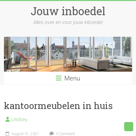
Skip
Jouw inboedel
to
content
Alles over en voor jouw inboedel
Menu
kantoormeubelen in huis
Lindsey
August 31, 2021
0 Comment