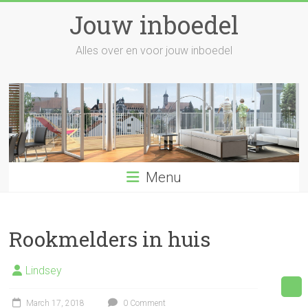
Skip
Jouw inboedel
to
content
Alles over en voor jouw inboedel
Menu
Rookmelders in huis
Lindsey
March 17, 2018
0 Comment