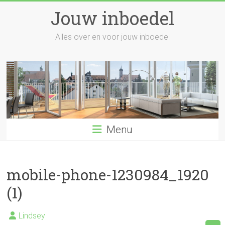
Skip
Jouw inboedel
to
content
Alles over en voor jouw inboedel
Menu
mobile-phone-1230984_1920
(1)
Lindsey