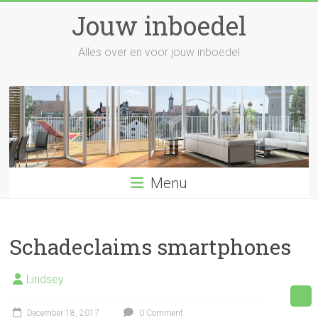
Skip
Jouw inboedel
to
content
Alles over en voor jouw inboedel
Menu
Schadeclaims smartphones
Lindsey
December 18, 2017
0 Comment