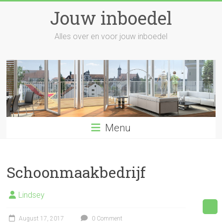
Skip
Jouw inboedel
to
content
Alles over en voor jouw inboedel
Menu
Schoonmaakbedrijf
Lindsey
August 17, 2017
0 Comment