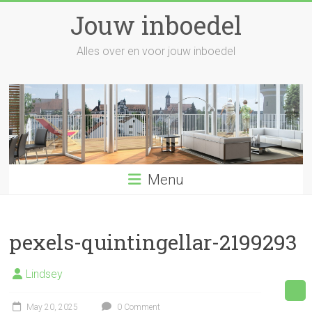
Skip
Jouw inboedel
to
content
Alles over en voor jouw inboedel
Menu
pexels-quintingellar-2199293
Lindsey
May 20, 2025
0 Comment