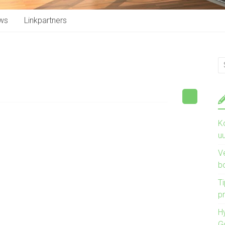
ws
Linkpartners
K
u
V
b
Ti
pr
H
G