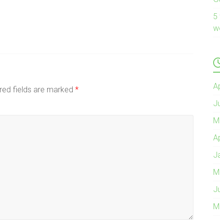
5
w
A
red fields are marked
*
J
M
A
J
M
J
M