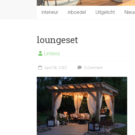
interieur
inboedel
Uitgelicht
Nieu
loungeset
Lindsey
April 28, 2022
0 Comment