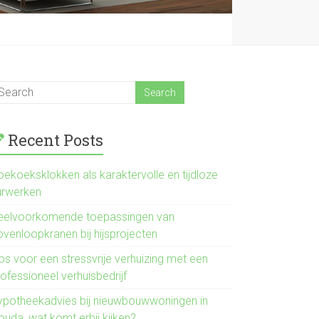
Recent Posts
oekoeksklokken als karaktervolle en tijdloze
urwerken
eelvoorkomende toepassingen van
ovenloopkranen bij hijsprojecten
ps voor een stressvrije verhuizing met een
ofessioneel verhuisbedrijf
ypotheekadvies bij nieuwbouwwoningen in
ouda, wat komt erbij kijken?