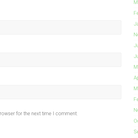
M
F
J
N
J
J
M
A
M
F
N
browser for the next time I comment.
O
S