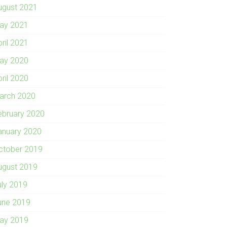
ugust 2021
ay 2021
pril 2021
ay 2020
pril 2020
arch 2020
ebruary 2020
anuary 2020
ctober 2019
ugust 2019
uly 2019
une 2019
ay 2019