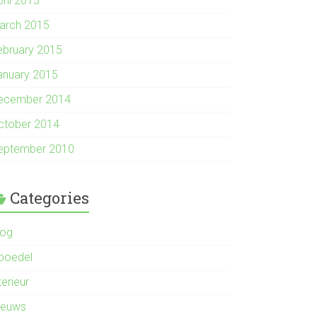
pril 2015
arch 2015
ebruary 2015
anuary 2015
ecember 2014
ctober 2014
eptember 2010
Categories
log
nboedel
terieur
ieuws