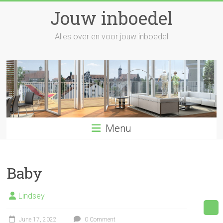
Skip
Jouw inboedel
to
content
Alles over en voor jouw inboedel
Menu
Baby
Lindsey
June 17, 2022
0 Comment