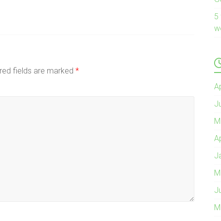
5
w
red fields are marked
*
A
J
M
A
J
M
J
M