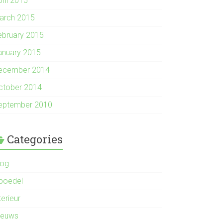
pril 2015
arch 2015
ebruary 2015
anuary 2015
ecember 2014
ctober 2014
eptember 2010
Categories
log
nboedel
terieur
ieuws