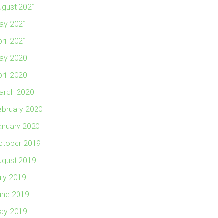
ugust 2021
ay 2021
pril 2021
ay 2020
pril 2020
arch 2020
ebruary 2020
anuary 2020
ctober 2019
ugust 2019
uly 2019
une 2019
ay 2019