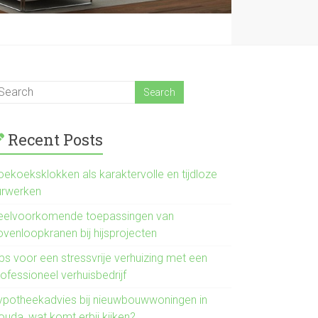
Recent Posts
oekoeksklokken als karaktervolle en tijdloze
urwerken
eelvoorkomende toepassingen van
ovenloopkranen bij hijsprojecten
ps voor een stressvrije verhuizing met een
ofessioneel verhuisbedrijf
ypotheekadvies bij nieuwbouwwoningen in
ouda, wat komt erbij kijken?