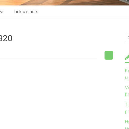
ws
Linkpartners
920
K
u
V
b
Ti
pr
H
G