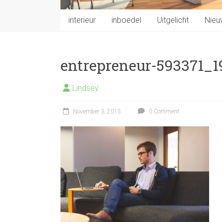
interieur
inboedel
Uitgelicht
Nieu
entrepreneur-593371_1
Lindsey
November 3, 2015
0 Comment