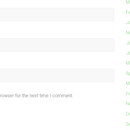
M
F
J
N
J
J
M
A
M
F
browser for the next time I comment.
N
O
S