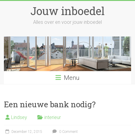
Skip
Jouw inboedel
to
content
Alles over en voor jouw inboedel
Menu
Een nieuwe bank nodig?
Lindsey
interieur
December 12, 2015
0 Comment