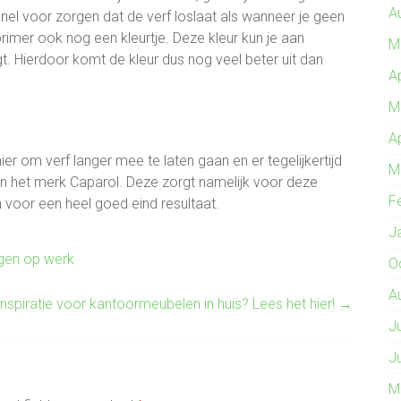
A
el voor zorgen dat de verf loslaat als wanneer je geen
imer ook nog een kleurtje. Deze kleur kun je aan
M
gt. Hierdoor komt de kleur dus nog veel beter uit dan
A
M
A
r om verf langer mee te laten gaan en er tegelijkertijd
M
van het merk Caparol. Deze zorgt namelijk voor deze
F
 voor een heel goed eind resultaat.
J
gen op werk
O
A
nspiratie voor kantoormeubelen in huis? Lees het hier!
→
J
J
M