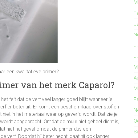
M
F
J
N
J
J
M
ar een kwalitatieve primer?
A
rimer van het merk Caparol?
M
F
et feit dat de verf veel langer goed blijft wanneer je
verf er beter uit. Er komt een beschermlaag over stof en
N
t niet in het materiaal waar op geverfd wordt. Dat zie je
O
 wordt aangebracht. Omdat de muur niet geheel dicht is,
dat niet het geval omdat de primer dus een
S
e verf. Doordat hij beter hecht, gaat hij ook langer