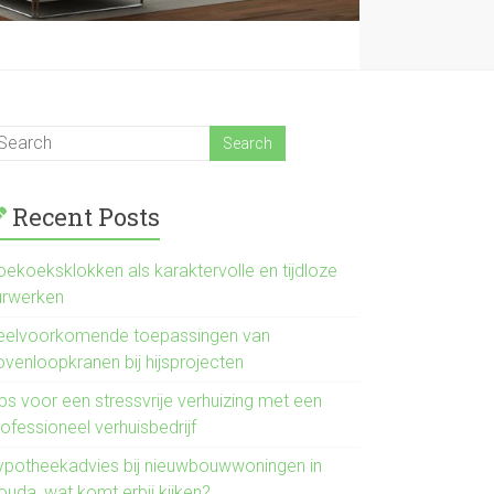
Recent Posts
oekoeksklokken als karaktervolle en tijdloze
urwerken
eelvoorkomende toepassingen van
ovenloopkranen bij hijsprojecten
ps voor een stressvrije verhuizing met een
ofessioneel verhuisbedrijf
ypotheekadvies bij nieuwbouwwoningen in
ouda, wat komt erbij kijken?