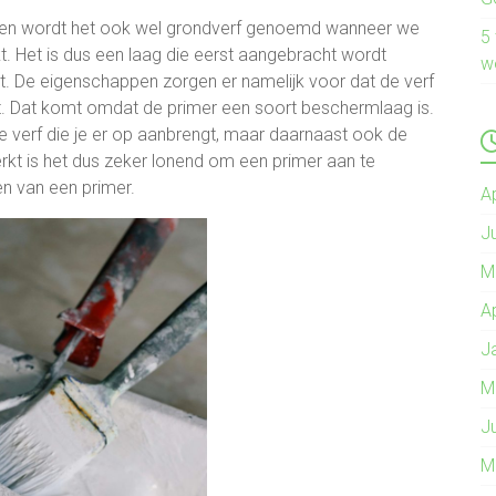
reden wordt het ook wel grondverf genoemd wanneer we
5
kt. Het is dus een laag die eerst aangebracht wordt
w
dt. De eigenschappen zorgen er namelijk voor dat de verf
ijft. Dat komt omdat de primer een soort beschermlaag is.
 verf die je er op aanbrengt, maar daarnaast ook de
kt is het dus zeker lonend om een primer aan te
en van een primer.
A
J
M
A
J
M
J
M