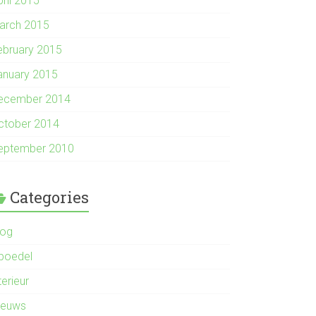
pril 2015
arch 2015
ebruary 2015
anuary 2015
ecember 2014
ctober 2014
eptember 2010
Categories
log
nboedel
terieur
ieuws