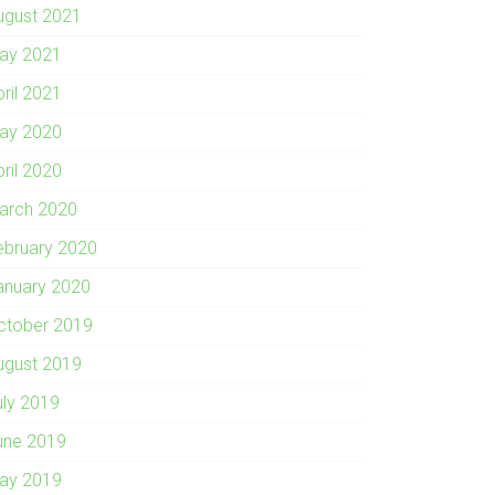
ugust 2021
ay 2021
pril 2021
ay 2020
pril 2020
arch 2020
ebruary 2020
anuary 2020
ctober 2019
ugust 2019
uly 2019
une 2019
ay 2019