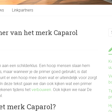
ws
Linkpartners
mer van het merk Caparol
K
n aan een schilderklus. Een hoop mensen slaan hem
u
, maar wanneer je de primer goed gebruikt, is dat
V
kunt er een hoop mee doen wat er uiteindelijk voor zorgt
b
. In deze tekst gaan we dan ook kijken wat een primer
ekenen tijdens het
verbouwen
. Ook kijken we naar De
Ti
l.
pr
et merk Caparol?
H
G