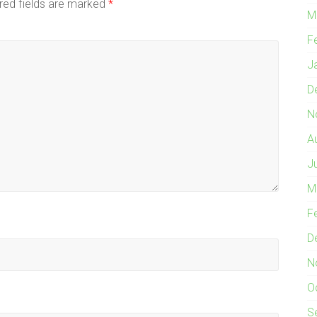
red fields are marked
*
M
F
J
D
N
A
J
M
F
D
N
O
S