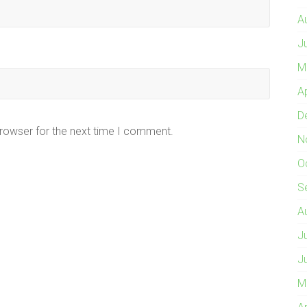
A
J
M
A
D
browser for the next time I comment.
N
O
S
A
J
J
M