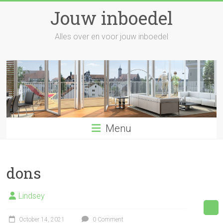
Skip
Jouw inboedel
to
content
Alles over en voor jouw inboedel
Menu
dons
Lindsey
October 14, 2021
0 Comment