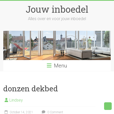
Skip
Jouw inboedel
to
content
Alles over en voor jouw inboedel
Menu
donzen dekbed
Lindsey
October 14, 2021
0 Comment