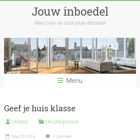
Skip
Jouw inboedel
to
content
Alles over en voor jouw inboedel
Menu
Geef je huis klasse
Lindsey
Uncategorized
May 20, 2016
0 Comment