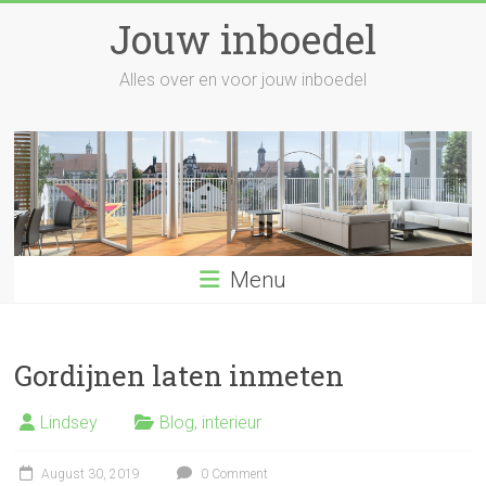
Skip
Jouw inboedel
to
content
Alles over en voor jouw inboedel
Menu
Gordijnen laten inmeten
Lindsey
Blog
,
interieur
August 30, 2019
0 Comment