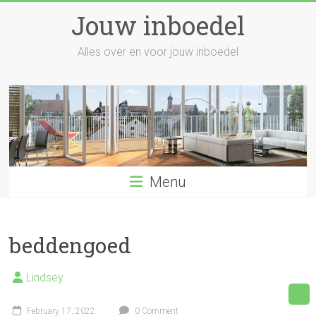
Skip
Jouw inboedel
to
content
Alles over en voor jouw inboedel
Menu
beddengoed
Lindsey
February 17, 2022
0 Comment